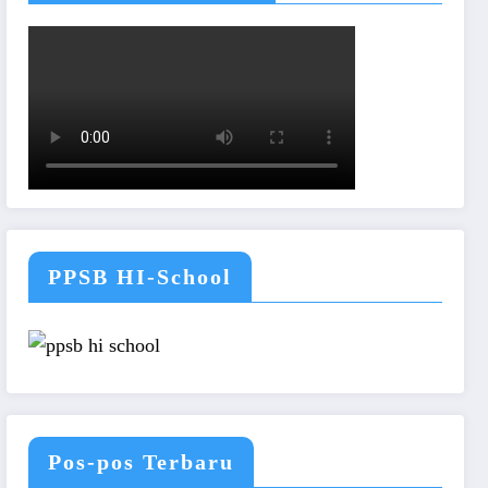
PPSB HI-School
Pos-pos Terbaru