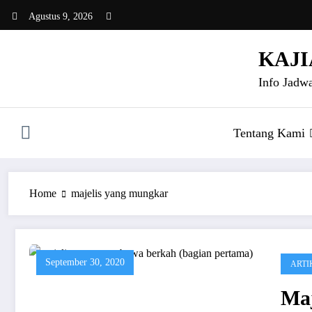
Skip
Agustus 9, 2026
to
content
KAJI
Info Jadwa
Tentang Kami
Home
majelis yang mungkar
September 30, 2020
ARTI
Ma