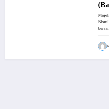
(Ba
Maje
Bismi
bersa
K