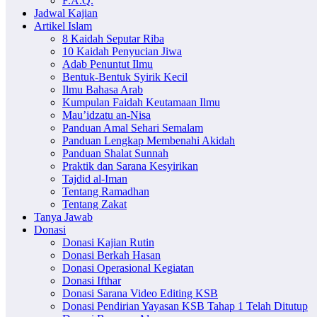
F.A.Q.
Jadwal Kajian
Artikel Islam
8 Kaidah Seputar Riba
10 Kaidah Penyucian Jiwa
Adab Penuntut Ilmu
Bentuk-Bentuk Syirik Kecil
Ilmu Bahasa Arab
Kumpulan Faidah Keutamaan Ilmu
Mau’idzatu an-Nisa
Panduan Amal Sehari Semalam
Panduan Lengkap Membenahi Akidah
Panduan Shalat Sunnah
Praktik dan Sarana Kesyirikan
Tajdid al-Iman
Tentang Ramadhan
Tentang Zakat
Tanya Jawab
Donasi
Donasi Kajian Rutin
Donasi Berkah Hasan
Donasi Operasional Kegiatan
Donasi Ifthar
Donasi Sarana Video Editing KSB
Donasi Pendirian Yayasan KSB Tahap 1 Telah Ditutup