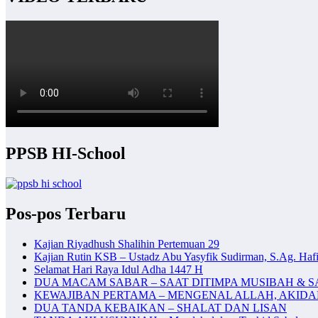
PPSB HI-School
Pos-pos Terbaru
Kajian Riyadhush Shalihin Pertemuan 29
Kajian Rutin KSB – Ustadz Abu Yasyfik Sudirman, S.Ag. Hafi
Selamat Hari Raya Idul Adha 1447 H
DUA MACAM SABAR – SAAT DITIMPA MUSIBAH & S
KEWAJIBAN PERTAMA – MENGENAL ALLAH, AKID
DUA TANDA KEBAIKAN – SHALAT DAN LISAN