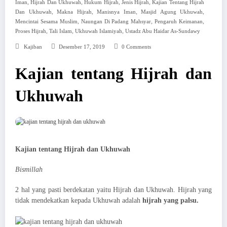
,
,
,
,
Iman
Hijrah Dan Ukhuwah
Hukum Hijrah
Jenis Hijrah
Kajian Tentang Hijrah
,
,
,
,
Dan Ukhuwah
Makna Hijrah
Manisnya Iman
Masjid Agung Ukhuwah
,
,
,
Mencintai Sesama Muslim
Naungan Di Padang Mahsyar
Pengaruh Keimanan
,
,
,
Proses Hijrah
Tali Islam
Ukhuwah Islamiyah
Ustadz Abu Haidar As-Sundawy
Kajiban
Desember 17, 2019
0 Comments
Kajian tentang Hijrah dan
Ukhuwah
Kajian tentang Hijrah dan Ukhuwah
Bismillah
2 hal yang pasti berdekatan yaitu Hijrah dan Ukhuwah. Hijrah yang
tidak mendekatkan kepada Ukhuwah adalah
hijrah yang palsu.