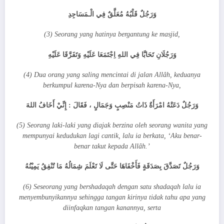
وَرَجُلٌ قَلْبُهُ مُعَلَّقٌ فِي الْـمَسَاجِدِ
(3) Seorang yang hatinya bergantung ke masjid,
وَرَجُلَانِ تَحَابَّا فِي اللهِ اِجْتَمَعَا عَلَيْهِ وَتَفَرَّقَا عَلَيْهِ
(4) Dua orang yang saling mencintai di jalan Allâh, keduanya
berkumpul karena-Nya dan berpisah karena-Nya,
وَرَجُلٌ دَعَتْهُ امْرَأَةٌ ذَاتُ مَنْصِبٍ وَجَمَالٍ ، فَقَالَ : إِنِّيْ أَخَافُ اللهَ
(5) Seorang laki-laki yang diajak berzina oleh seorang wanita yang
mempunyai kedudukan lagi cantik, lalu ia berkata, ‘Aku benar-
benar takut kepada Allâh.’
وَرَجُلٌ تَصَدَّقَ بِصَدَقَةٍ فَأَخْفَاهَا حَتَّى لَا تَعْلَمَ شِمَالُهُ مَا تُنْفِقُ يَمِيْنُهُ
(6) Seseorang yang bershadaqah dengan satu shadaqah lalu ia
menyembunyikannya sehingga tangan kirinya tidak tahu apa yang
diinfaqkan tangan kanannya, serta