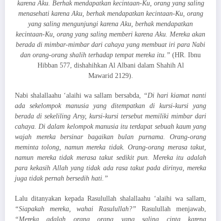
karena Aku. Berhak mendapatkan kecintaan-Ku, orang yang saling
menasehati karena Aku, berhak mendapatkan kecintaan-Ku, orang
yang saling mengunjungi karena Aku, berhak mendapatkan
kecintaan-Ku, orang yang saling memberi karena Aku. Mereka akan
berada di mimbar-mimbar dari cahaya yang membuat iri para Nabi
dan orang-orang shalih terhadap tempat mereka itu.”
(HR. Ibnu
Hibban 577, dishahihkan Al Albani dalam Shahih Al
Mawarid 2129).
Nabi shalallaahu ‘alaihi wa sallam bersabda,
“Di hari kiamat nanti
ada sekelompok manusia yang ditempatkan di kursi-kursi yang
berada di sekeliling Arsy, kursi-kursi tersebut memiliki mimbar dari
cahaya. Di dalam kelompok manusia itu terdapat sebuah kaum yang
wajah mereka bersinar bagaikan bulan purnama. Orang-orang
meminta tolong, namun mereka tidak. Orang-orang merasa takut,
namun mereka tidak merasa takut sedikit pun. Mereka itu adalah
para kekasih Allah yang tidak ada rasa takut pada dirinya, mereka
juga tidak pernah bersedih hati.”
Lalu ditanyakan kepada Rasulullah shalallaahu ‘alaihi wa sallam,
“Siapakah mereka, wahai Rasulullah?”
Rasulullah menjawab,
“Mereka adalah orang orang yang saling cinta karena