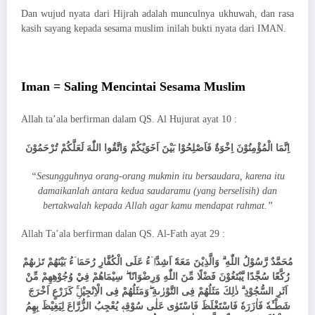
Dan wujud nyata dari Hijrah adalah munculnya ukhuwah, dan rasa
kasih sayang kepada sesama muslim inilah bukti nyata dari IMAN.
Iman = Saling Mencintai Sesama Muslim
Allah ta’ala berfirman dalam QS. Al Hujurat ayat 10 :
اِنَّمَا الْمُؤْمِنُوْنَ اِخْوَةٌ فَاَصْلِحُوْا بَيْنَ اَخَوَيْكُمْ وَاتَّقُوا اللّٰهَ لَعَلَّكُمْ تُرْحَمُوْنَ
“Sesungguhnya orang-orang mukmin itu bersaudara, karena itu
damaikanlah antara kedua saudaramu (yang berselisih) dan
bertakwalah kepada Allah agar kamu mendapat rahmat.”
Allah Ta’ala berfirman dalan QS. Al-Fath ayat 29 :
مُحَمَّدٌ رَّسُوْلُ اللّٰهِ ۗ وَالَّذِيْنَ مَعَهٗٓ اَشِدَّاۤءُ عَلَى الْكُفَّارِ رُحَمَاۤءُ بَيْنَهُمْ تَرٰىهُمْ
رُكَّعًا سُجَّدًا يَّبْتَغُوْنَ فَضْلًا مِّنَ اللّٰهِ وَرِضْوَانًا ۖ سِيْمَاهُمْ فِيْ وُجُوْهِهِمْ مِّنْ
اَثَرِ السُّجُوْدِ ۗ ذٰلِكَ مَثَلُهُمْ فِى التَّوْرٰىةِ ۖوَمَثَلُهُمْ فِى الْاِنْجِيْلِۚ كَزَرْعٍ اَخْرَجَ
شَطْـَٔهٗ فَاٰزَرَهٗ فَاسْتَغْلَظَ فَاسْتَوٰى عَلٰى سُوْقِهٖ يُعْجِبُ الزُّرَّاعَ لِيَغِيْظَ بِهِمُ