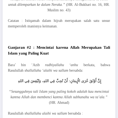
untuk dilemparkan ke dalam Neraka.”
(HR. Al-Bukhari no. 16, HR.
Muslim no. 43)
Catatan : Istiqamah dalam hijrah merupakan salah satu unsur
memperoleh manisnya keimanan.
Ganjaran #2 : Mencintai karena Allah Merupakan Tali
Islam yang Paling Kuat
Bara’ bin ‘Azib
radhiyallahu ‘anhu
berkata, bahwa
Rasulullah
shallallahu ‘alaihi wa sallam
bersabda:
إِنَّ أَوْثَقَ عُرَى الْإِيمَانِ: أَنْ تُحِبَّ فِي اللهِ، وَتُبْغِضَ فِي اللهِ
“Sesungguhnya tali Islam yang paling kokoh adalah kau mencintai
karena Allah dan membenci karena Allah subhanahu wa ta’ala.”
(HR. Ahmad)
Rasulullah
shallallahu alaihi wa sallam
bersabda :