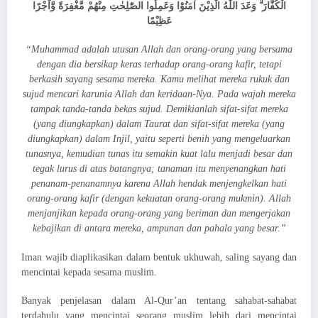
الْكُفَّارَ ۗ وَعَدَ اللّٰهُ الَّذِيْنَ اٰمَنُوْا وَعَمِلُوا الصّٰلِحٰتِ مِنْهُمْ مَّغْفِرَةً وَّاَجْرًا
عَظِيْمًا
“Muhammad adalah utusan Allah dan orang-orang yang bersama
dengan dia bersikap keras terhadap orang-orang kafir, tetapi
berkasih sayang sesama mereka. Kamu melihat mereka rukuk dan
sujud mencari karunia Allah dan keridaan-Nya. Pada wajah mereka
tampak tanda-tanda bekas sujud. Demikianlah sifat-sifat mereka
(yang diungkapkan) dalam Taurat dan sifat-sifat mereka (yang
diungkapkan) dalam Injil, yaitu seperti benih yang mengeluarkan
tunasnya, kemudian tunas itu semakin kuat lalu menjadi besar dan
tegak lurus di atas batangnya; tanaman itu menyenangkan hati
penanam-penanamnya karena Allah hendak menjengkelkan hati
orang-orang kafir (dengan kekuatan orang-orang mukmin). Allah
menjanjikan kepada orang-orang yang beriman dan mengerjakan
kebajikan di antara mereka, ampunan dan pahala yang besar.”
Iman wajib diaplikasikan dalam bentuk ukhuwah, saling sayang dan
mencintai kepada sesama muslim.
Banyak penjelasan dalam Al-Qur’an tentang sahabat-sahabat
terdahulu yang mencintai seorang muslim lebih dari mencintai