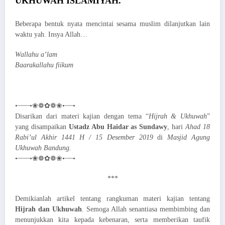
UKHUWAH ISLAMIYAH.
Beberapa bentuk nyata mencintai sesama muslim dilanjutkan lain
waktu yah. Insya Allah…
Wallahu a’lam
Baarakallahu fiikum
•┈┈┈•❀❁✿❁❀•┈┈•
Disarikan dari materi kajian dengan tema “
Hijrah & Ukhuwah
”
yang disampaikan
Ustadz Abu Haidar as Sundawy
, hari
Ahad 18
Rabi’ul Akhir 1441 H / 15 Desember 2019
di
Masjid Agung
Ukhuwah Bandung
.
•┈┈┈•❀❁✿❁❀•┈┈•
***
Demikianlah artikel tentang rangkuman materi kajian tentang
Hijrah dan Ukhuwah
. Semoga Allah senantiasa membimbing dan
menunjukkan kita kepada kebenaran, serta memberikan taufik