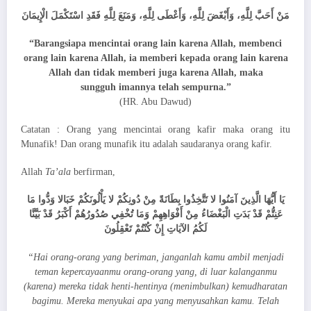
مَنْ أَحَبَّ لِلَّهِ، وَأَبْغَضَ لِلَّهِ، وَأَعْطَى لِلَّهِ، وَمَنَعَ لِلَّهِ فَقَدِ اسْتَكْمَلَ الْإِيمَانَ
“Barangsiapa mencintai orang lain karena Allah, membenci
orang lain karena Allah, ia memberi kepada orang lain karena
Allah dan tidak memberi juga karena Allah, maka
sungguh imannya telah sempurna.”
(HR. Abu Dawud)
Catatan : Orang yang mencintai orang kafir maka orang itu
Munafik! Dan orang munafik itu adalah saudaranya orang kafir.
Allah
Ta’ala
berfirman,
يَا أَيُّهَا الَّذِينَ آمَنُوا لا تَتَّخِذُوا بِطَانَةً مِنْ دُونِكُمْ لا يَأْلُونَكُمْ خَبَالا وَدُّوا مَا
عَنِتُّمْ قَدْ بَدَتِ الْبَغْضَاءُ مِنْ أَفْوَاهِهِمْ وَمَا تُخْفِي صُدُورُهُمْ أَكْبَرُ قَدْ بَيَّنَّا
لَكُمُ الآيَاتِ إِنْ كُنْتُمْ تَعْقِلُونَ
“Hai orang-orang yang beriman, janganlah kamu ambil menjadi
teman kepercayaanmu orang-orang yang, di luar kalanganmu
(karena) mereka tidak henti-hentinya (menimbulkan) kemudharatan
bagimu. Mereka menyukai apa yang menyusahkan kamu. Telah