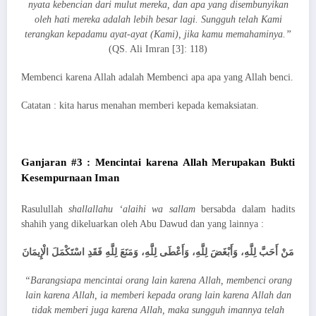
nyata kebencian dari mulut mereka, dan apa yang disembunyikan
oleh hati mereka adalah lebih besar lagi. Sungguh telah Kami
terangkan kepadamu ayat-ayat (Kami), jika kamu memahaminya.”
(QS. Ali Imran [3]: 118)
Membenci karena Allah adalah Membenci apa apa yang Allah benci.
Catatan : kita harus menahan memberi kepada kemaksiatan.
Ganjaran #3 : Mencintai karena Allah Merupakan Bukti
Kesempurnaan Iman
Rasulullah
shallallahu ‘alaihi wa sallam
bersabda dalam hadits
shahih yang dikeluarkan oleh Abu Dawud dan yang lainnya :
مَنْ أَحَبَّ لِلَّهِ، وَأَبْغَضَ لِلَّهِ، وَأَعْطَى لِلَّهِ، وَمَنَعَ لِلَّهِ فَقَدِ اسْتَكْمَلَ الْإِيمَانَ
“Barangsiapa mencintai orang lain karena Allah, membenci orang
lain karena Allah, ia memberi kepada orang lain karena Allah dan
tidak memberi juga karena Allah, maka sungguh imannya telah