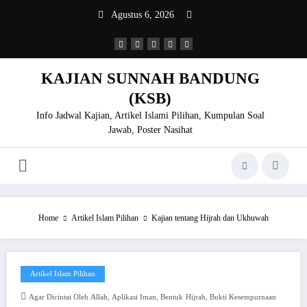
Skip
Agustus 6, 2026
to
content
KAJIAN SUNNAH BANDUNG
(KSB)
Info Jadwal Kajian, Artikel Islami Pilihan, Kumpulan Soal
Jawab, Poster Nasihat
Home
Artikel Islam Pilihan
Kajian tentang Hijrah dan Ukhuwah
Artikel Islam Pilihan
,
,
,
Agar Dicintai Oleh Allah
Aplikasi Iman
Bentuk Hijrah
Bukti Kesempurnaan