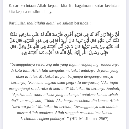
Kadar kecintaan Allah kepada kita itu bagaimana kadar kecintaan
kita kepada muslim lainnya.
Rasulullah
shallallahu alaihi wa sallam
bersabda :
أَنَّ رَجُلاً زَارَ أَخًا لَهُ فِى قَرْيَةٍ أُخْرَى فَأَرْصَدَ اللَّهُ لَهُ عَلَى مَدْرَجَتِهِ مَلَكًا
فَلَمَّا أَتَى عَلَيْهِ قَالَ أَيْنَ تُرِيدُ قَالَ أُرِيدُ أَخًا لِى فِى هَذِهِ الْقَرْيَةِ. قَالَ هَلْ
لَكَ عَلَيْهِ مِنْ نِعْمَةٍ تَرُبُّهَا قَالَ لاَ غَيْرَ أَنِّى أَحْبَبْتُهُ فِى اللَّهِ عَزَّ وَجَلَّ. قَالَ
فَإِنِّى رَسُولُ اللَّهِ إِلَيْكَ بِأَنَّ اللَّهَ قَدْ أَحَبَّكَ كَمَا أَحْبَبْتَهُ فِيهِ
“Sesungguhnya seseorang ada yang ingin mengunjungi saudaranya
di kota lain. Allah lalu mengutus malaikat untuknya di jalan yang
akan ia lalui. Malaikat itu pun berjumpa dengannya seraya
bertanya, ‘Ke mana engkau akan pergi? Ia menjawab, ‘Aku ingin
mengunjungi saudaraku di kota ini?’ Malaikat itu bertanya kembali,
‘Apakah ada suatu nikmat yang terkumpul untukmu karena sebab
dia?’ Ia menjawab, ‘Tidak. Aku hanya mencintai dia karena Allah
‘azza wa jalla.’ Malaikat itu berkata, ‘Sesungguhnya aku adalah
utusan Allah untukmu. Allah sungguh mencintaimu karena
kecintaan engkau padanya’.”
(HR. Muslim no. 2567)