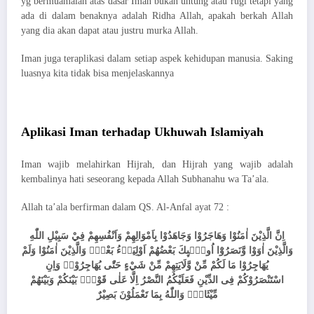
yg bermuamalah atas dasar Iman bukan untung atau rugi tetapi yang
ada di dalam benaknya adalah Ridha Allah, apakah berkah Allah
yang dia akan dapat atau justru murka Allah.
Iman juga teraplikasi dalam setiap aspek kehidupan manusia. Saking
luasnya kita tidak bisa menjelaskannya
Aplikasi Iman terhadap Ukhuwah Islamiyah
Iman wajib melahirkan Hijrah, dan Hijrah yang wajib adalah
kembalinya hati seseorang kepada Allah Subhanahu wa Ta’ala.
Allah ta’ala berfirman dalam QS. Al-Anfal ayat 72 :
اِنَّ الَّذِيْنَ اٰمَنُوْا وَهَاجَرُوْا وَجَاهَدُوْا بِاَمْوَالِهِمْ وَاَنْفُسِهِمْ فِيْ سَبِيْلِ اللّٰهِ
وَالَّذِيْنَ اٰوَوْا وَّنَصَرُوْٓا اُولٰۤىِٕكَ بَعْضُهُمْ اَوْلِيَاۤءُ بَعْضٍۗ وَالَّذِيْنَ اٰمَنُوْا وَلَمْ
يُهَاجِرُوْا مَا لَكُمْ مِّنْ وَّلَايَتِهِمْ مِّنْ شَيْءٍ حَتّٰى يُهَاجِرُوْاۚ وَاِنِ
اسْتَنْصَرُوْكُمْ فِى الدِّيْنِ فَعَلَيْكُمُ النَّصْرُ اِلَّا عَلٰى قَوْمٍۢ بَيْنَكُمْ وَبَيْنَهُمْ
مِّيْثَاقٌۗ وَاللّٰهُ بِمَا تَعْمَلُوْنَ بَصِيْرٌ