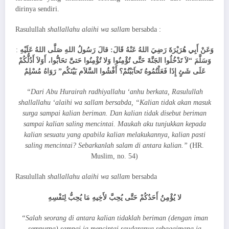
dirinya sendiri.
Rasulullah
shallallahu alaihi wa sallam
bersabda :
:
وَعَنْ أَبِي هُرَيْرَةَ رَضِيَ اللهُ عَنْهُ قَالَ: قالَ رَسُولُ اللهِ صَلَّى اللهُ عَلَيْهِ
وَسَلَّمَ “لاَ تَدْخُلُوا الجَنَّةَ حَتَّى تُؤْمِنُوا وَلا تُؤْمِنُوا حَتىَّ تحَابُّوا، أَوَلاَ أَدُلُّكُمْ
عَلَى شَئٍ إِذَا فَعَلْتُمُوهُ تَحاَبَبْتُمْ؟ أَفْشُوا السَّلاَم بَيْنَكُم” رَوَاهُ مُسْلِمٌ
“Dari Abu Hurairah radhiyallahu ‘anhu berkata, Rasulullah
shallallahu ‘alaihi wa sallam bersabda, “Kalian tidak akan masuk
surga sampai kalian beriman. Dan kalian tidak disebut beriman
sampai kalian saling mencintai. Maukah aku tunjukkan kepada
kalian sesuatu yang apabila kalian melakukannya, kalian pasti
saling mencintai? Sebarkanlah salam di antara kalian.”
(HR.
Muslim, no. 54)
Rasulullah
shallallahu alaihi wa sallam
bersabda
لا يُؤْمِنُ أَحَدُكُمْ حَتَّى يُحِبَّ لأَخِيهِ مَا يُحِبُّ لِنَفْسِهِ
“Salah seorang di antara kalian tidaklah beriman (dengan iman
sempurna) sampai ia mencintai saudaranya sebagaimana ia