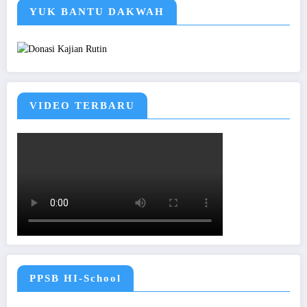
YUK BANTU DAKWAH
VIDEO TERBARU
PPSB HI-School