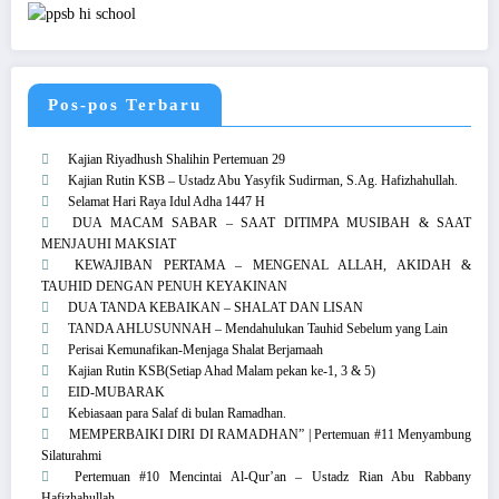
Pos-pos Terbaru
Kajian Riyadhush Shalihin Pertemuan 29
Kajian Rutin KSB – Ustadz Abu Yasyfik Sudirman, S.Ag. Hafizhahullah.
Selamat Hari Raya Idul Adha 1447 H
DUA MACAM SABAR – SAAT DITIMPA MUSIBAH & SAAT
MENJAUHI MAKSIAT
KEWAJIBAN PERTAMA – MENGENAL ALLAH, AKIDAH &
TAUHID DENGAN PENUH KEYAKINAN
DUA TANDA KEBAIKAN – SHALAT DAN LISAN
TANDA AHLUSUNNAH – Mendahulukan Tauhid Sebelum yang Lain
Perisai Kemunafikan-Menjaga Shalat Berjamaah
Kajian Rutin KSB(Setiap Ahad Malam pekan ke-1, 3 & 5)
EID-MUBARAK
Kebiasaan para Salaf di bulan Ramadhan.
MEMPERBAIKI DIRI DI RAMADHAN” | Pertemuan #11 Menyambung
Silaturahmi
Pertemuan #10 Mencintai Al-Qur’an – Ustadz Rian Abu Rabbany
Hafizhahullah.