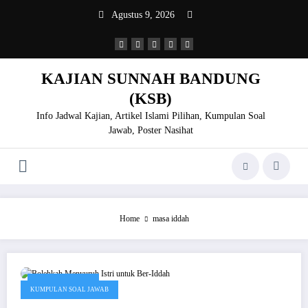
Skip
Agustus 9, 2026
to
content
KAJIAN SUNNAH BANDUNG
(KSB)
Info Jadwal Kajian, Artikel Islami Pilihan, Kumpulan Soal
Jawab, Poster Nasihat
Home
masa iddah
Januari 29, 2020
KUMPULAN SOAL JAWAB