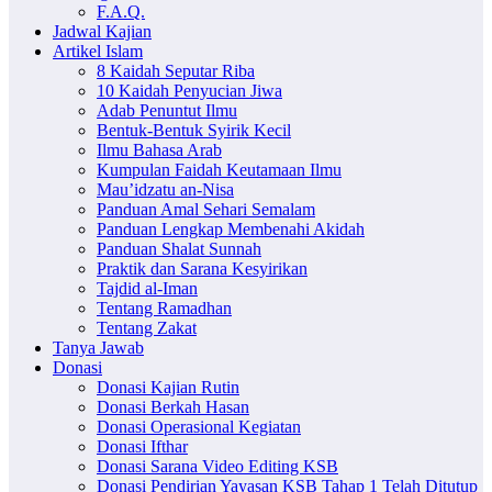
F.A.Q.
Jadwal Kajian
Artikel Islam
8 Kaidah Seputar Riba
10 Kaidah Penyucian Jiwa
Adab Penuntut Ilmu
Bentuk-Bentuk Syirik Kecil
Ilmu Bahasa Arab
Kumpulan Faidah Keutamaan Ilmu
Mau’idzatu an-Nisa
Panduan Amal Sehari Semalam
Panduan Lengkap Membenahi Akidah
Panduan Shalat Sunnah
Praktik dan Sarana Kesyirikan
Tajdid al-Iman
Tentang Ramadhan
Tentang Zakat
Tanya Jawab
Donasi
Donasi Kajian Rutin
Donasi Berkah Hasan
Donasi Operasional Kegiatan
Donasi Ifthar
Donasi Sarana Video Editing KSB
Donasi Pendirian Yayasan KSB Tahap 1 Telah Ditutup