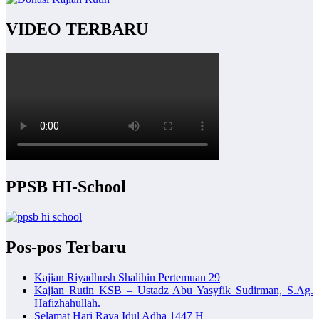
VIDEO TERBARU
PPSB HI-School
Pos-pos Terbaru
Kajian Riyadhush Shalihin Pertemuan 29
Kajian Rutin KSB – Ustadz Abu Yasyfik Sudirman, S.Ag.
Hafizhahullah.
Selamat Hari Raya Idul Adha 1447 H