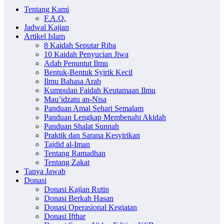
Tentang Kami
F.A.Q.
Jadwal Kajian
Artikel Islam
8 Kaidah Seputar Riba
10 Kaidah Penyucian Jiwa
Adab Penuntut Ilmu
Bentuk-Bentuk Syirik Kecil
Ilmu Bahasa Arab
Kumpulan Faidah Keutamaan Ilmu
Mau’idzatu an-Nisa
Panduan Amal Sehari Semalam
Panduan Lengkap Membenahi Akidah
Panduan Shalat Sunnah
Praktik dan Sarana Kesyirikan
Tajdid al-Iman
Tentang Ramadhan
Tentang Zakat
Tanya Jawab
Donasi
Donasi Kajian Rutin
Donasi Berkah Hasan
Donasi Operasional Kegiatan
Donasi Ifthar