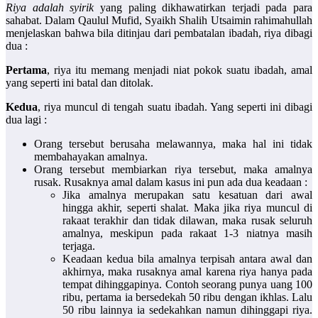
Riya adalah syirik
yang paling dikhawatirkan terjadi pada para
sahabat. Dalam Qaulul Mufid, Syaikh Shalih Utsaimin rahimahullah
menjelaskan bahwa bila ditinjau dari pembatalan ibadah, riya dibagi
dua :
Pertama
, riya itu memang menjadi niat pokok suatu ibadah, amal
yang seperti ini batal dan ditolak.
Kedua
, riya muncul di tengah suatu ibadah. Yang seperti ini dibagi
dua lagi :
Orang tersebut berusaha melawannya, maka hal ini tidak
membahayakan amalnya.
Orang tersebut membiarkan riya tersebut, maka amalnya
rusak. Rusaknya amal dalam kasus ini pun ada dua keadaan :
Jika amalnya merupakan satu kesatuan dari awal
hingga akhir, seperti shalat. Maka jika riya muncul di
rakaat terakhir dan tidak dilawan, maka rusak seluruh
amalnya, meskipun pada rakaat 1-3 niatnya masih
terjaga.
Keadaan kedua bila amalnya terpisah antara awal dan
akhirnya, maka rusaknya amal karena riya hanya pada
tempat dihinggapinya. Contoh seorang punya uang 100
ribu, pertama ia bersedekah 50 ribu dengan ikhlas. Lalu
50 ribu lainnya ia sedekahkan namun dihinggapi riya.