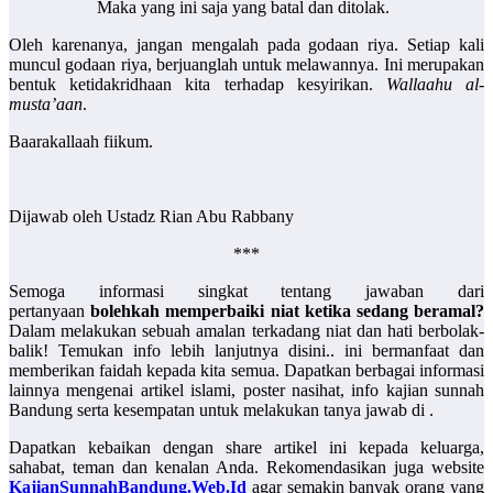
Maka yang ini saja yang batal dan ditolak.
Oleh karenanya, jangan mengalah pada godaan riya. Setiap kali
muncul godaan riya, berjuanglah untuk melawannya. Ini merupakan
bentuk ketidakridhaan kita terhadap kesyirikan.
Wallaahu al-
musta’aan
.
Baarakallaah fiikum.
Dijawab oleh Ustadz Rian Abu Rabbany
***
Semoga informasi singkat tentang jawaban dari
pertanyaan
bolehkah memperbaiki niat ketika sedang beramal?
Dalam melakukan sebuah amalan terkadang niat dan hati berbolak-
balik! Temukan info lebih lanjutnya disini.. ini bermanfaat dan
memberikan faidah kepada kita semua. Dapatkan berbagai informasi
lainnya mengenai artikel islami, poster nasihat, info kajian sunnah
Bandung serta kesempatan untuk melakukan tanya jawab di .
Dapatkan kebaikan dengan share artikel ini kepada keluarga,
sahabat, teman dan kenalan Anda. Rekomendasikan juga website
KajianSunnahBandung.Web.Id
agar semakin banyak orang yang