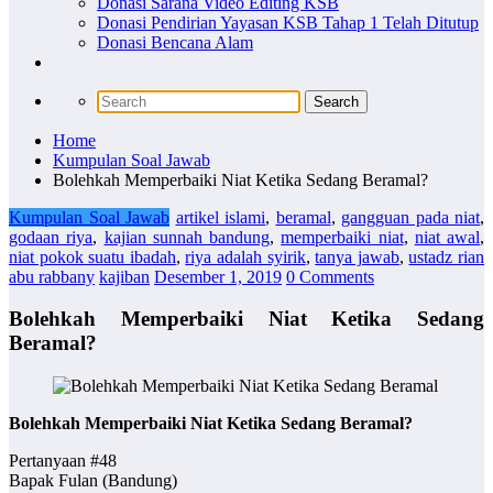
Donasi Sarana Video Editing KSB
Donasi Pendirian Yayasan KSB Tahap 1 Telah Ditutup
Donasi Bencana Alam
Home
Kumpulan Soal Jawab
Bolehkah Memperbaiki Niat Ketika Sedang Beramal?
Kumpulan Soal Jawab
artikel islami
,
beramal
,
gangguan pada niat
,
godaan riya
,
kajian sunnah bandung
,
memperbaiki niat
,
niat awal
,
niat pokok suatu ibadah
,
riya adalah syirik
,
tanya jawab
,
ustadz rian
abu rabbany
kajiban
Desember 1, 2019
0 Comments
Bolehkah Memperbaiki Niat Ketika Sedang
Beramal?
Bolehkah Memperbaiki Niat Ketika Sedang Beramal?
Pertanyaan #48
Bapak Fulan (Bandung)