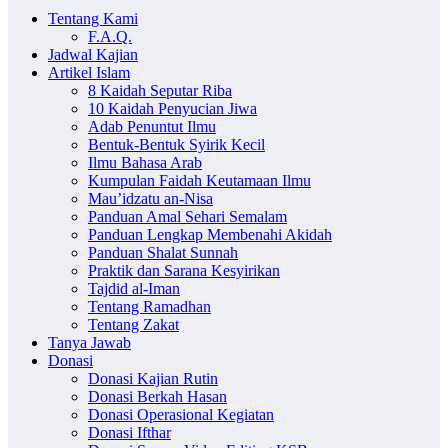
Tentang Kami
F.A.Q.
Jadwal Kajian
Artikel Islam
8 Kaidah Seputar Riba
10 Kaidah Penyucian Jiwa
Adab Penuntut Ilmu
Bentuk-Bentuk Syirik Kecil
Ilmu Bahasa Arab
Kumpulan Faidah Keutamaan Ilmu
Mau’idzatu an-Nisa
Panduan Amal Sehari Semalam
Panduan Lengkap Membenahi Akidah
Panduan Shalat Sunnah
Praktik dan Sarana Kesyirikan
Tajdid al-Iman
Tentang Ramadhan
Tentang Zakat
Tanya Jawab
Donasi
Donasi Kajian Rutin
Donasi Berkah Hasan
Donasi Operasional Kegiatan
Donasi Ifthar