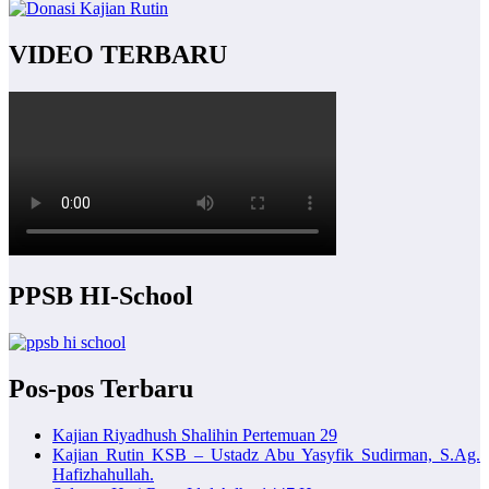
VIDEO TERBARU
PPSB HI-School
Pos-pos Terbaru
Kajian Riyadhush Shalihin Pertemuan 29
Kajian Rutin KSB – Ustadz Abu Yasyfik Sudirman, S.Ag.
Hafizhahullah.