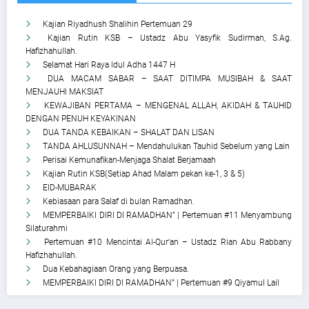
Kajian Riyadhush Shalihin Pertemuan 29
Kajian Rutin KSB – Ustadz Abu Yasyfik Sudirman, S.Ag.
Hafizhahullah.
Selamat Hari Raya Idul Adha 1447 H
DUA MACAM SABAR – SAAT DITIMPA MUSIBAH & SAAT
MENJAUHI MAKSIAT
KEWAJIBAN PERTAMA – MENGENAL ALLAH, AKIDAH & TAUHID
DENGAN PENUH KEYAKINAN
DUA TANDA KEBAIKAN – SHALAT DAN LISAN
TANDA AHLUSUNNAH – Mendahulukan Tauhid Sebelum yang Lain
Perisai Kemunafikan-Menjaga Shalat Berjamaah
Kajian Rutin KSB(Setiap Ahad Malam pekan ke-1, 3 & 5)
EID-MUBARAK
Kebiasaan para Salaf di bulan Ramadhan.
MEMPERBAIKI DIRI DI RAMADHAN” | Pertemuan #11 Menyambung
Silaturahmi
Pertemuan #10 Mencintai Al-Qur’an – Ustadz Rian Abu Rabbany
Hafizhahullah.
Dua Kebahagiaan Orang yang Berpuasa.
MEMPERBAIKI DIRI DI RAMADHAN” | Pertemuan #9 Qiyamul Lail