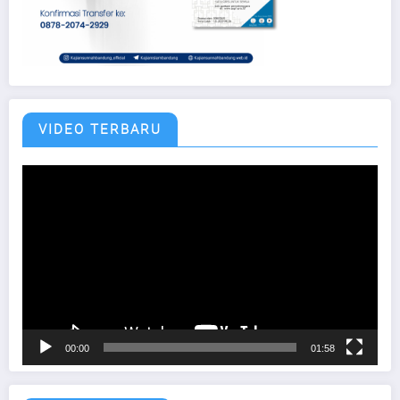
VIDEO TERBARU
Pemutar
Video
00:00
01:58