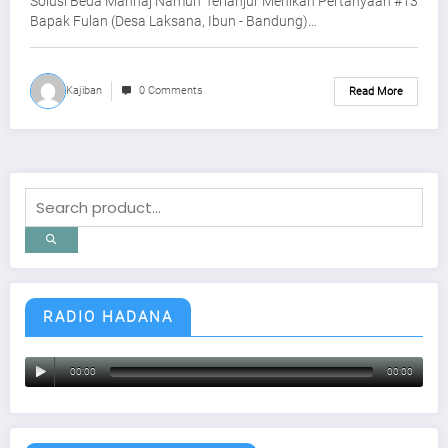
Solusi Beda Manhaj Namun Terlanjur Menikah Pertanyaan #13
Bapak Fulan (Desa Laksana, Ibun - Bandung)…
Kajiban
0 Comments
Read More
RADIO HADANA
00:00
00:00