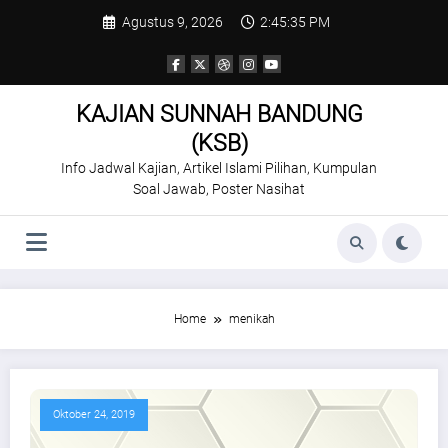
Skip
Agustus 9, 2026
2:45:35 PM
to
content
KAJIAN SUNNAH BANDUNG
(KSB)
Info Jadwal Kajian, Artikel Islami Pilihan, Kumpulan
Soal Jawab, Poster Nasihat
Home
menikah
Oktober 24, 2019