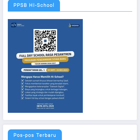
PPSB HI-School
Pos-pos Terbaru