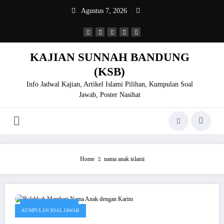
Skip
Agustus 7, 2026
to
content
KAJIAN SUNNAH BANDUNG
(KSB)
Info Jadwal Kajian, Artikel Islami Pilihan, Kumpulan Soal
Jawab, Poster Nasihat
Home
nama anak islami
Desember 10, 2019
KUMPULAN SOAL JAWAB