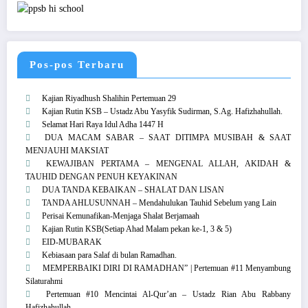
Pos-pos Terbaru
Kajian Riyadhush Shalihin Pertemuan 29
Kajian Rutin KSB – Ustadz Abu Yasyfik Sudirman, S.Ag. Hafizhahullah.
Selamat Hari Raya Idul Adha 1447 H
DUA MACAM SABAR – SAAT DITIMPA MUSIBAH & SAAT
MENJAUHI MAKSIAT
KEWAJIBAN PERTAMA – MENGENAL ALLAH, AKIDAH &
TAUHID DENGAN PENUH KEYAKINAN
DUA TANDA KEBAIKAN – SHALAT DAN LISAN
TANDA AHLUSUNNAH – Mendahulukan Tauhid Sebelum yang Lain
Perisai Kemunafikan-Menjaga Shalat Berjamaah
Kajian Rutin KSB(Setiap Ahad Malam pekan ke-1, 3 & 5)
EID-MUBARAK
Kebiasaan para Salaf di bulan Ramadhan.
MEMPERBAIKI DIRI DI RAMADHAN” | Pertemuan #11 Menyambung
Silaturahmi
Pertemuan #10 Mencintai Al-Qur’an – Ustadz Rian Abu Rabbany
Hafizhahullah.