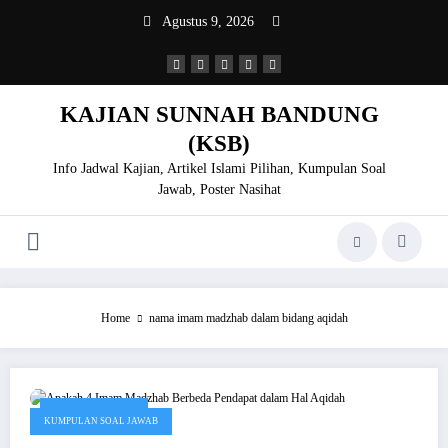
Skip
Agustus 9, 2026
to
content
KAJIAN SUNNAH BANDUNG
(KSB)
Info Jadwal Kajian, Artikel Islami Pilihan, Kumpulan Soal
Jawab, Poster Nasihat
Home
nama imam madzhab dalam bidang aqidah
Agustus 17, 2020
KUMPULAN SOAL JAWAB