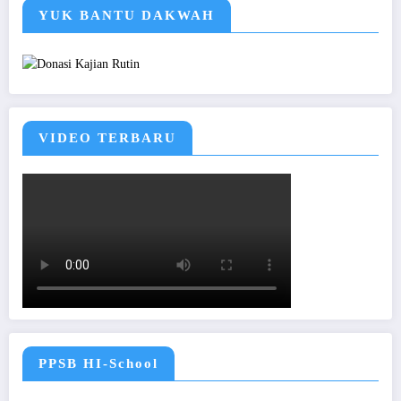
YUK BANTU DAKWAH
VIDEO TERBARU
PPSB HI-School