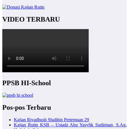
VIDEO TERBARU
PPSB HI-School
Pos-pos Terbaru
Kajian Riyadhush Shalihin Pertemuan 29
Kajian Rutin KSB – Ustadz Abu Yasyfik Sudirman, S.Ag.