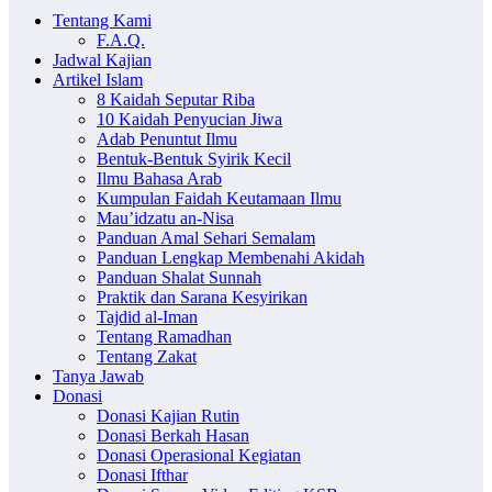
Tentang Kami
F.A.Q.
Jadwal Kajian
Artikel Islam
8 Kaidah Seputar Riba
10 Kaidah Penyucian Jiwa
Adab Penuntut Ilmu
Bentuk-Bentuk Syirik Kecil
Ilmu Bahasa Arab
Kumpulan Faidah Keutamaan Ilmu
Mau’idzatu an-Nisa
Panduan Amal Sehari Semalam
Panduan Lengkap Membenahi Akidah
Panduan Shalat Sunnah
Praktik dan Sarana Kesyirikan
Tajdid al-Iman
Tentang Ramadhan
Tentang Zakat
Tanya Jawab
Donasi
Donasi Kajian Rutin
Donasi Berkah Hasan
Donasi Operasional Kegiatan
Donasi Ifthar