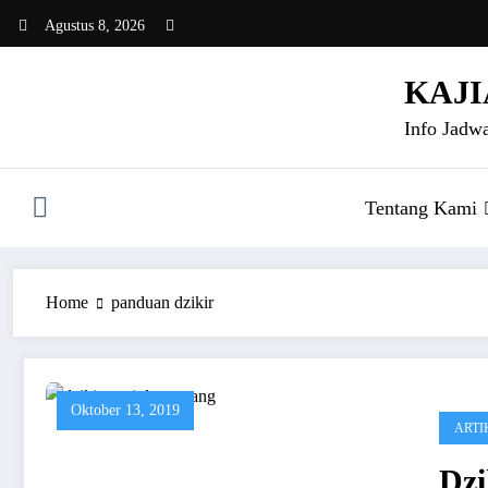
Skip
Agustus 8, 2026
to
content
KAJI
Info Jadwa
Tentang Kami
Home
panduan dzikir
Oktober 13, 2019
ARTI
Dz