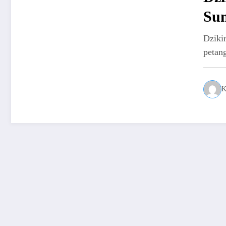
Su
Dziki
petang
K