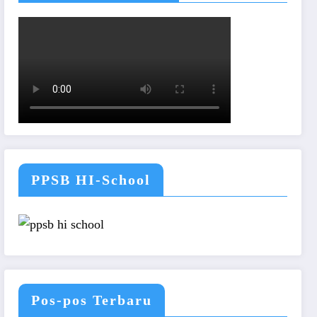
PPSB HI-School
Pos-pos Terbaru