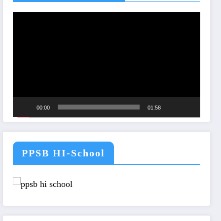
Pemutar
Video
00:00
01:58
PPSB HI-School