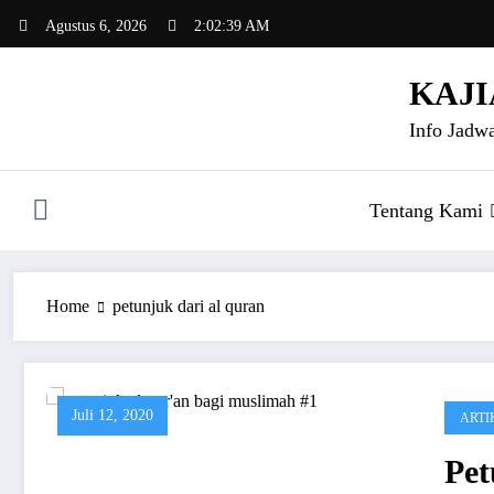
Skip
Agustus 6, 2026
2:02:39 AM
to
content
KAJI
Info Jadwa
Tentang Kami
Home
petunjuk dari al quran
Juli 12, 2020
ARTI
Pe