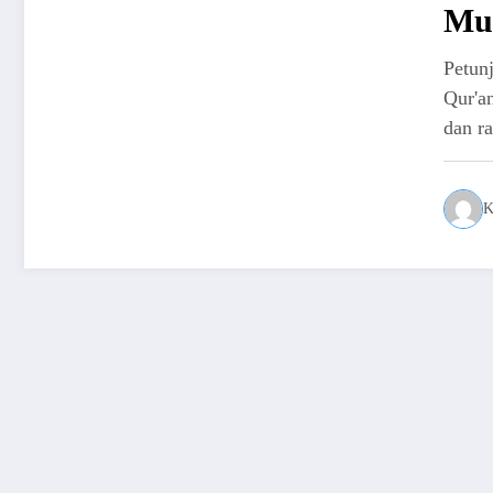
Mu
Petun
Qur'an
dan r
K