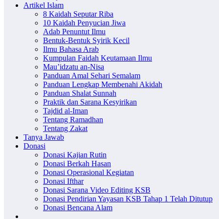
Artikel Islam
8 Kaidah Seputar Riba
10 Kaidah Penyucian Jiwa
Adab Penuntut Ilmu
Bentuk-Bentuk Syirik Kecil
Ilmu Bahasa Arab
Kumpulan Faidah Keutamaan Ilmu
Mau’idzatu an-Nisa
Panduan Amal Sehari Semalam
Panduan Lengkap Membenahi Akidah
Panduan Shalat Sunnah
Praktik dan Sarana Kesyirikan
Tajdid al-Iman
Tentang Ramadhan
Tentang Zakat
Tanya Jawab
Donasi
Donasi Kajian Rutin
Donasi Berkah Hasan
Donasi Operasional Kegiatan
Donasi Ifthar
Donasi Sarana Video Editing KSB
Donasi Pendirian Yayasan KSB Tahap 1 Telah Ditutup
Donasi Bencana Alam