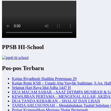
PPSB HI-School
Pos-pos Terbaru
Kajian Riyadhush Shalihin Pertemuan 29
Kajian Rutin KSB – Ustadz Abu Yasyfik Sudirman, S.Ag. Hafi
Selamat Hari Raya Idul Adha 1447 H
DUA MACAM SABAR – SAAT DITIMPA MUSIBAH & S
KEWAJIBAN PERTAMA – MENGENAL ALLAH, AKID
DUA TANDA KEBAIKAN – SHALAT DAN LISAN
TANDA AHLUSUNNAH – Mendahulukan Tauhid Sebelum y
Perisai Kemunafikan-Menjaga Shalat Berjamaah