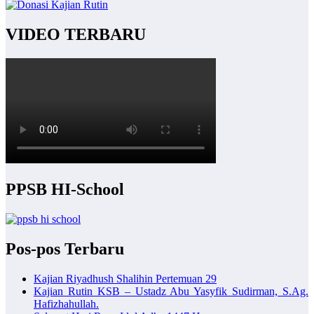
VIDEO TERBARU
PPSB HI-School
Pos-pos Terbaru
Kajian Riyadhush Shalihin Pertemuan 29
Kajian Rutin KSB – Ustadz Abu Yasyfik Sudirman, S.Ag.
Hafizhahullah.