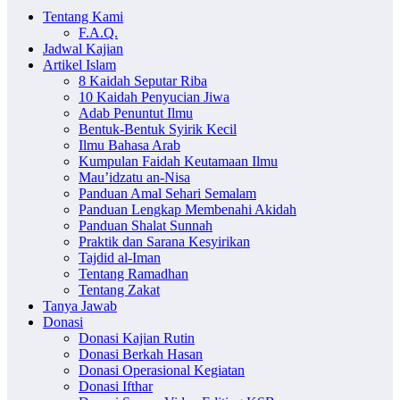
Tentang Kami
F.A.Q.
Jadwal Kajian
Artikel Islam
8 Kaidah Seputar Riba
10 Kaidah Penyucian Jiwa
Adab Penuntut Ilmu
Bentuk-Bentuk Syirik Kecil
Ilmu Bahasa Arab
Kumpulan Faidah Keutamaan Ilmu
Mau’idzatu an-Nisa
Panduan Amal Sehari Semalam
Panduan Lengkap Membenahi Akidah
Panduan Shalat Sunnah
Praktik dan Sarana Kesyirikan
Tajdid al-Iman
Tentang Ramadhan
Tentang Zakat
Tanya Jawab
Donasi
Donasi Kajian Rutin
Donasi Berkah Hasan
Donasi Operasional Kegiatan
Donasi Ifthar