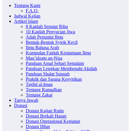
Tentang Kami
F.A.Q.
Jadwal Kajian
Artikel Islam
8 Kaidah Seputar Riba
10 Kaidah Penyucian Jiwa
Adab Penuntut Ilmu
Bentuk-Bentuk Syirik Kecil
Ilmu Bahasa Arab
Kumpulan Faidah Keutamaan Ilmu
Mau’idzatu an-Nisa
Panduan Amal Sehari Semalam
Panduan Lengkap Membenahi Akidah
Panduan Shalat Sunnah
Praktik dan Sarana Kesyirikan
Tajdid al-Iman
Tentang Ramadhan
Tentang Zakat
Tanya Jawab
Donasi
Donasi Kajian Rutin
Donasi Berkah Hasan
Donasi Operasional Kegiatan
Donasi Ifthar