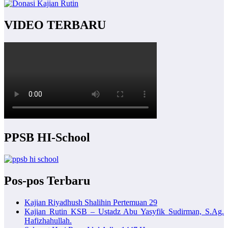
VIDEO TERBARU
PPSB HI-School
Pos-pos Terbaru
Kajian Riyadhush Shalihin Pertemuan 29
Kajian Rutin KSB – Ustadz Abu Yasyfik Sudirman, S.Ag.
Hafizhahullah.