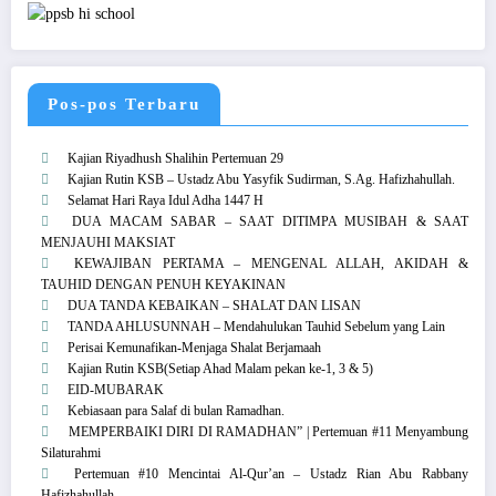
Pos-pos Terbaru
Kajian Riyadhush Shalihin Pertemuan 29
Kajian Rutin KSB – Ustadz Abu Yasyfik Sudirman, S.Ag. Hafizhahullah.
Selamat Hari Raya Idul Adha 1447 H
DUA MACAM SABAR – SAAT DITIMPA MUSIBAH & SAAT
MENJAUHI MAKSIAT
KEWAJIBAN PERTAMA – MENGENAL ALLAH, AKIDAH &
TAUHID DENGAN PENUH KEYAKINAN
DUA TANDA KEBAIKAN – SHALAT DAN LISAN
TANDA AHLUSUNNAH – Mendahulukan Tauhid Sebelum yang Lain
Perisai Kemunafikan-Menjaga Shalat Berjamaah
Kajian Rutin KSB(Setiap Ahad Malam pekan ke-1, 3 & 5)
EID-MUBARAK
Kebiasaan para Salaf di bulan Ramadhan.
MEMPERBAIKI DIRI DI RAMADHAN” | Pertemuan #11 Menyambung
Silaturahmi
Pertemuan #10 Mencintai Al-Qur’an – Ustadz Rian Abu Rabbany
Hafizhahullah.