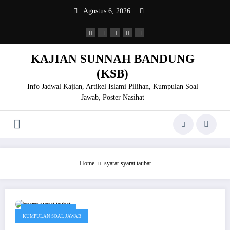
Skip
Agustus 6, 2026
to
content
KAJIAN SUNNAH BANDUNG
(KSB)
Info Jadwal Kajian, Artikel Islami Pilihan, Kumpulan Soal
Jawab, Poster Nasihat
Home
syarat-syarat taubat
Oktober 26, 2019
KUMPULAN SOAL JAWAB