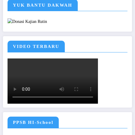
YUK BANTU DAKWAH
VIDEO TERBARU
PPSB HI-School