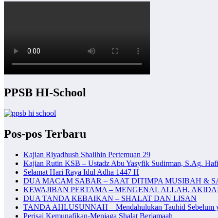
PPSB HI-School
Pos-pos Terbaru
Kajian Riyadhush Shalihin Pertemuan 29
Kajian Rutin KSB – Ustadz Abu Yasyfik Sudirman, S.Ag. Hafi
Selamat Hari Raya Idul Adha 1447 H
DUA MACAM SABAR – SAAT DITIMPA MUSIBAH & S
KEWAJIBAN PERTAMA – MENGENAL ALLAH, AKID
DUA TANDA KEBAIKAN – SHALAT DAN LISAN
TANDA AHLUSUNNAH – Mendahulukan Tauhid Sebelum y
Perisai Kemunafikan-Menjaga Shalat Berjamaah