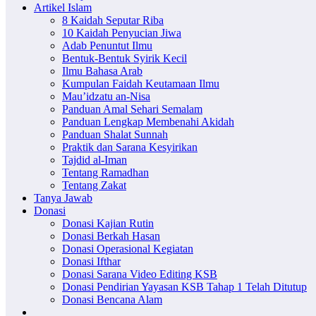
Artikel Islam
8 Kaidah Seputar Riba
10 Kaidah Penyucian Jiwa
Adab Penuntut Ilmu
Bentuk-Bentuk Syirik Kecil
Ilmu Bahasa Arab
Kumpulan Faidah Keutamaan Ilmu
Mau’idzatu an-Nisa
Panduan Amal Sehari Semalam
Panduan Lengkap Membenahi Akidah
Panduan Shalat Sunnah
Praktik dan Sarana Kesyirikan
Tajdid al-Iman
Tentang Ramadhan
Tentang Zakat
Tanya Jawab
Donasi
Donasi Kajian Rutin
Donasi Berkah Hasan
Donasi Operasional Kegiatan
Donasi Ifthar
Donasi Sarana Video Editing KSB
Donasi Pendirian Yayasan KSB Tahap 1 Telah Ditutup
Donasi Bencana Alam