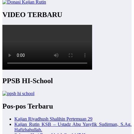
VIDEO TERBARU
PPSB HI-School
Pos-pos Terbaru
Kajian Riyadhush Shalihin Pertemuan 29
Kajian Rutin KSB – Ustadz Abu Yasyfik Sudirman, S.Ag.
Hafizhahullah.