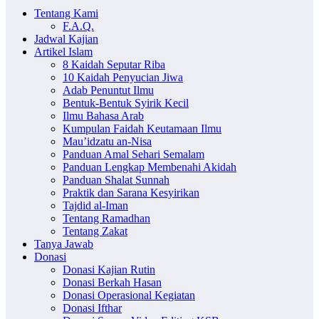
Tentang Kami
F.A.Q.
Jadwal Kajian
Artikel Islam
8 Kaidah Seputar Riba
10 Kaidah Penyucian Jiwa
Adab Penuntut Ilmu
Bentuk-Bentuk Syirik Kecil
Ilmu Bahasa Arab
Kumpulan Faidah Keutamaan Ilmu
Mau’idzatu an-Nisa
Panduan Amal Sehari Semalam
Panduan Lengkap Membenahi Akidah
Panduan Shalat Sunnah
Praktik dan Sarana Kesyirikan
Tajdid al-Iman
Tentang Ramadhan
Tentang Zakat
Tanya Jawab
Donasi
Donasi Kajian Rutin
Donasi Berkah Hasan
Donasi Operasional Kegiatan
Donasi Ifthar