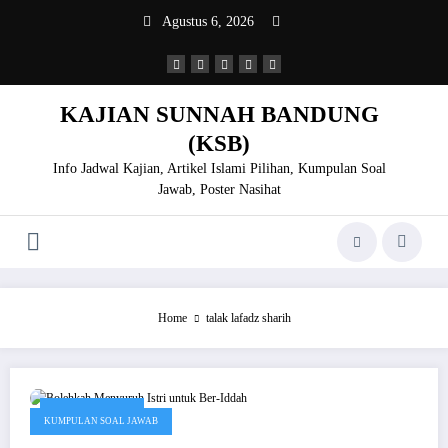
Skip
Agustus 6, 2026
to
content
KAJIAN SUNNAH BANDUNG
(KSB)
Info Jadwal Kajian, Artikel Islami Pilihan, Kumpulan Soal
Jawab, Poster Nasihat
Home
talak lafadz sharih
Januari 29, 2020
KUMPULAN SOAL JAWAB