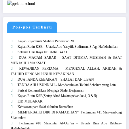
Pos-pos Terbaru
Kajian Riyadhush Shalihin Pertemuan 29
Kajian Rutin KSB – Ustadz Abu Yasyfik Sudirman, S.Ag. Hafizhahullah.
Selamat Hari Raya Idul Adha 1447 H
DUA MACAM SABAR – SAAT DITIMPA MUSIBAH & SAAT
MENJAUHI MAKSIAT
KEWAJIBAN PERTAMA – MENGENAL ALLAH, AKIDAH &
TAUHID DENGAN PENUH KEYAKINAN
DUA TANDA KEBAIKAN – SHALAT DAN LISAN
TANDA AHLUSUNNAH – Mendahulukan Tauhid Sebelum yang Lain
Perisai Kemunafikan-Menjaga Shalat Berjamaah
Kajian Rutin KSB(Setiap Ahad Malam pekan ke-1, 3 & 5)
EID-MUBARAK
Kebiasaan para Salaf di bulan Ramadhan.
MEMPERBAIKI DIRI DI RAMADHAN” | Pertemuan #11 Menyambung
Silaturahmi
Pertemuan #10 Mencintai Al-Qur’an – Ustadz Rian Abu Rabbany
Hafizhahullah.