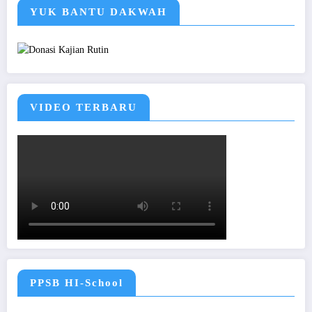
YUK BANTU DAKWAH
VIDEO TERBARU
PPSB HI-School