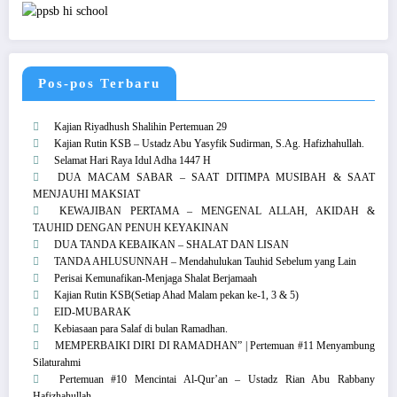
Pos-pos Terbaru
Kajian Riyadhush Shalihin Pertemuan 29
Kajian Rutin KSB – Ustadz Abu Yasyfik Sudirman, S.Ag. Hafizhahullah.
Selamat Hari Raya Idul Adha 1447 H
DUA MACAM SABAR – SAAT DITIMPA MUSIBAH & SAAT
MENJAUHI MAKSIAT
KEWAJIBAN PERTAMA – MENGENAL ALLAH, AKIDAH &
TAUHID DENGAN PENUH KEYAKINAN
DUA TANDA KEBAIKAN – SHALAT DAN LISAN
TANDA AHLUSUNNAH – Mendahulukan Tauhid Sebelum yang Lain
Perisai Kemunafikan-Menjaga Shalat Berjamaah
Kajian Rutin KSB(Setiap Ahad Malam pekan ke-1, 3 & 5)
EID-MUBARAK
Kebiasaan para Salaf di bulan Ramadhan.
MEMPERBAIKI DIRI DI RAMADHAN” | Pertemuan #11 Menyambung
Silaturahmi
Pertemuan #10 Mencintai Al-Qur’an – Ustadz Rian Abu Rabbany
Hafizhahullah.