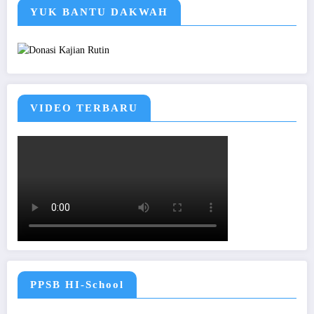
YUK BANTU DAKWAH
VIDEO TERBARU
PPSB HI-School