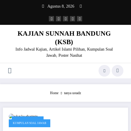
Skip
Agustus 8, 2026
to
content
KAJIAN SUNNAH BANDUNG
(KSB)
Info Jadwal Kajian, Artikel Islami Pilihan, Kumpulan Soal
Jawab, Poster Nasihat
Home
tanya ustadz
Oktober 20, 2019
KUMPULAN SOAL JAWAB