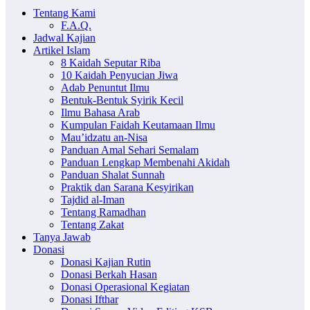
Tentang Kami
F.A.Q.
Jadwal Kajian
Artikel Islam
8 Kaidah Seputar Riba
10 Kaidah Penyucian Jiwa
Adab Penuntut Ilmu
Bentuk-Bentuk Syirik Kecil
Ilmu Bahasa Arab
Kumpulan Faidah Keutamaan Ilmu
Mau’idzatu an-Nisa
Panduan Amal Sehari Semalam
Panduan Lengkap Membenahi Akidah
Panduan Shalat Sunnah
Praktik dan Sarana Kesyirikan
Tajdid al-Iman
Tentang Ramadhan
Tentang Zakat
Tanya Jawab
Donasi
Donasi Kajian Rutin
Donasi Berkah Hasan
Donasi Operasional Kegiatan
Donasi Ifthar