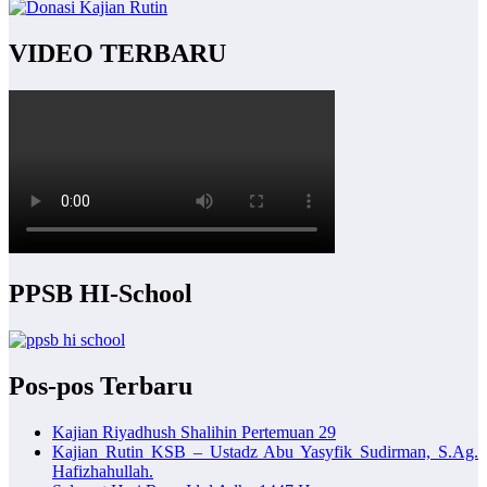
VIDEO TERBARU
PPSB HI-School
Pos-pos Terbaru
Kajian Riyadhush Shalihin Pertemuan 29
Kajian Rutin KSB – Ustadz Abu Yasyfik Sudirman, S.Ag.
Hafizhahullah.