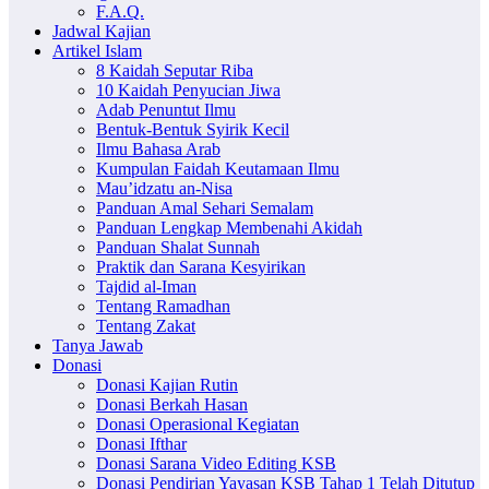
F.A.Q.
Jadwal Kajian
Artikel Islam
8 Kaidah Seputar Riba
10 Kaidah Penyucian Jiwa
Adab Penuntut Ilmu
Bentuk-Bentuk Syirik Kecil
Ilmu Bahasa Arab
Kumpulan Faidah Keutamaan Ilmu
Mau’idzatu an-Nisa
Panduan Amal Sehari Semalam
Panduan Lengkap Membenahi Akidah
Panduan Shalat Sunnah
Praktik dan Sarana Kesyirikan
Tajdid al-Iman
Tentang Ramadhan
Tentang Zakat
Tanya Jawab
Donasi
Donasi Kajian Rutin
Donasi Berkah Hasan
Donasi Operasional Kegiatan
Donasi Ifthar
Donasi Sarana Video Editing KSB
Donasi Pendirian Yayasan KSB Tahap 1 Telah Ditutup