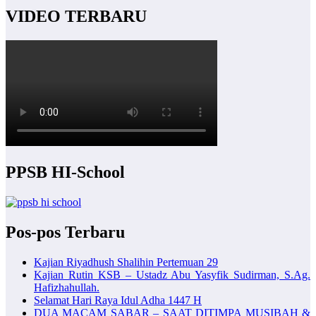
VIDEO TERBARU
PPSB HI-School
Pos-pos Terbaru
Kajian Riyadhush Shalihin Pertemuan 29
Kajian Rutin KSB – Ustadz Abu Yasyfik Sudirman, S.Ag.
Hafizhahullah.
Selamat Hari Raya Idul Adha 1447 H
DUA MACAM SABAR – SAAT DITIMPA MUSIBAH &