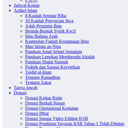
F.A.Q.
Jadwal Kajian
Artikel Islam
8 Kaidah Seputar Riba
10 Kaidah Penyucian Jiwa
Adab Penuntut Ilmu
Bentuk-Bentuk Syirik Kecil
Ilmu Bahasa Arab
Kumpulan Faidah Keutamaan Ilmu
Mau’idzatu an-Nisa
Panduan Amal Sehari Semalam
Panduan Lengkap Membenahi Akidah
Panduan Shalat Sunnah
Praktik dan Sarana Kesyirikan
Tajdid al-Iman
Tentang Ramadhan
Tentang Zakat
Tanya Jawab
Donasi
Donasi Kajian Rutin
Donasi Berkah Hasan
Donasi Operasional Kegiatan
Donasi Ifthar
Donasi Sarana Video Editing KSB
Donasi Pendirian Yayasan KSB Tahap 1 Telah Ditutup