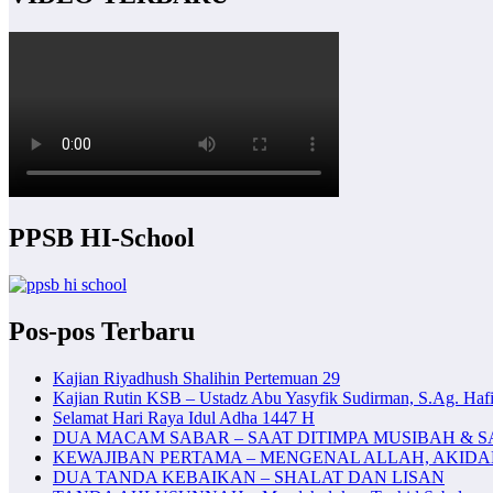
PPSB HI-School
Pos-pos Terbaru
Kajian Riyadhush Shalihin Pertemuan 29
Kajian Rutin KSB – Ustadz Abu Yasyfik Sudirman, S.Ag. Hafi
Selamat Hari Raya Idul Adha 1447 H
DUA MACAM SABAR – SAAT DITIMPA MUSIBAH & S
KEWAJIBAN PERTAMA – MENGENAL ALLAH, AKID
DUA TANDA KEBAIKAN – SHALAT DAN LISAN