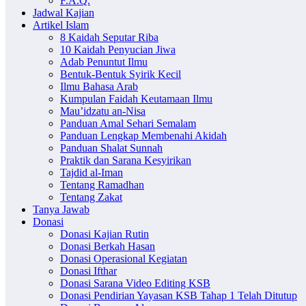
F.A.Q.
Jadwal Kajian
Artikel Islam
8 Kaidah Seputar Riba
10 Kaidah Penyucian Jiwa
Adab Penuntut Ilmu
Bentuk-Bentuk Syirik Kecil
Ilmu Bahasa Arab
Kumpulan Faidah Keutamaan Ilmu
Mau’idzatu an-Nisa
Panduan Amal Sehari Semalam
Panduan Lengkap Membenahi Akidah
Panduan Shalat Sunnah
Praktik dan Sarana Kesyirikan
Tajdid al-Iman
Tentang Ramadhan
Tentang Zakat
Tanya Jawab
Donasi
Donasi Kajian Rutin
Donasi Berkah Hasan
Donasi Operasional Kegiatan
Donasi Ifthar
Donasi Sarana Video Editing KSB
Donasi Pendirian Yayasan KSB Tahap 1 Telah Ditutup