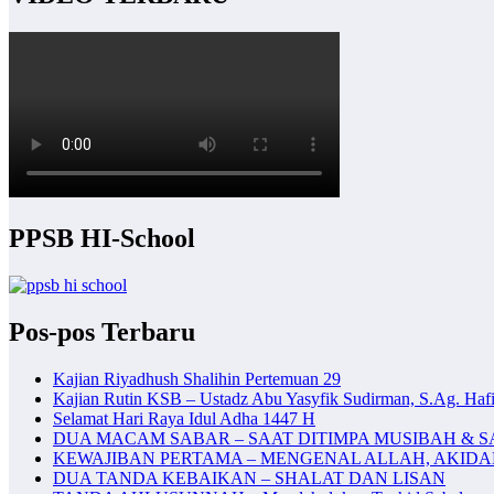
PPSB HI-School
Pos-pos Terbaru
Kajian Riyadhush Shalihin Pertemuan 29
Kajian Rutin KSB – Ustadz Abu Yasyfik Sudirman, S.Ag. Hafi
Selamat Hari Raya Idul Adha 1447 H
DUA MACAM SABAR – SAAT DITIMPA MUSIBAH & S
KEWAJIBAN PERTAMA – MENGENAL ALLAH, AKID
DUA TANDA KEBAIKAN – SHALAT DAN LISAN