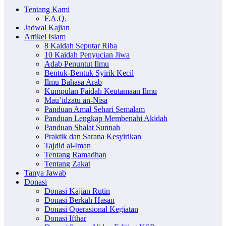
Tentang Kami
F.A.Q.
Jadwal Kajian
Artikel Islam
8 Kaidah Seputar Riba
10 Kaidah Penyucian Jiwa
Adab Penuntut Ilmu
Bentuk-Bentuk Syirik Kecil
Ilmu Bahasa Arab
Kumpulan Faidah Keutamaan Ilmu
Mau’idzatu an-Nisa
Panduan Amal Sehari Semalam
Panduan Lengkap Membenahi Akidah
Panduan Shalat Sunnah
Praktik dan Sarana Kesyirikan
Tajdid al-Iman
Tentang Ramadhan
Tentang Zakat
Tanya Jawab
Donasi
Donasi Kajian Rutin
Donasi Berkah Hasan
Donasi Operasional Kegiatan
Donasi Ifthar