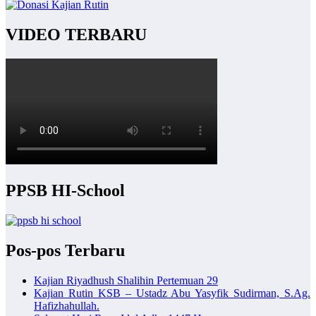
VIDEO TERBARU
PPSB HI-School
Pos-pos Terbaru
Kajian Riyadhush Shalihin Pertemuan 29
Kajian Rutin KSB – Ustadz Abu Yasyfik Sudirman, S.Ag.
Hafizhahullah.