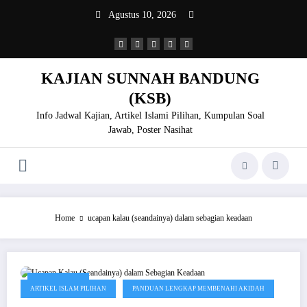
Skip
Agustus 10, 2026
to
content
KAJIAN SUNNAH BANDUNG
(KSB)
Info Jadwal Kajian, Artikel Islami Pilihan, Kumpulan Soal
Jawab, Poster Nasihat
Home
ucapan kalau (seandainya) dalam sebagian keadaan
Juni 28, 2020
ARTIKEL ISLAM PILIHAN
PANDUAN LENGKAP MEMBENAHI AKIDAH