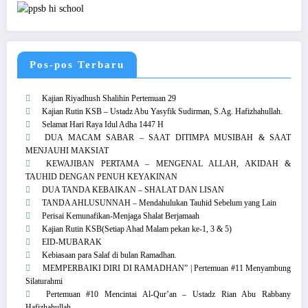
Pos-pos Terbaru
Kajian Riyadhush Shalihin Pertemuan 29
Kajian Rutin KSB – Ustadz Abu Yasyfik Sudirman, S.Ag. Hafizhahullah.
Selamat Hari Raya Idul Adha 1447 H
DUA MACAM SABAR – SAAT DITIMPA MUSIBAH & SAAT
MENJAUHI MAKSIAT
KEWAJIBAN PERTAMA – MENGENAL ALLAH, AKIDAH &
TAUHID DENGAN PENUH KEYAKINAN
DUA TANDA KEBAIKAN – SHALAT DAN LISAN
TANDA AHLUSUNNAH – Mendahulukan Tauhid Sebelum yang Lain
Perisai Kemunafikan-Menjaga Shalat Berjamaah
Kajian Rutin KSB(Setiap Ahad Malam pekan ke-1, 3 & 5)
EID-MUBARAK
Kebiasaan para Salaf di bulan Ramadhan.
MEMPERBAIKI DIRI DI RAMADHAN” | Pertemuan #11 Menyambung
Silaturahmi
Pertemuan #10 Mencintai Al-Qur’an – Ustadz Rian Abu Rabbany
Hafizhahullah.