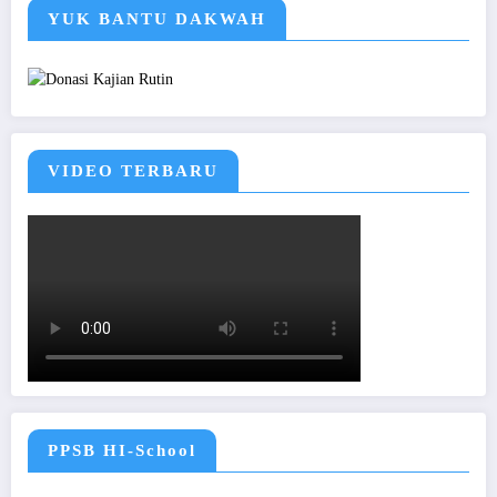
YUK BANTU DAKWAH
VIDEO TERBARU
PPSB HI-School