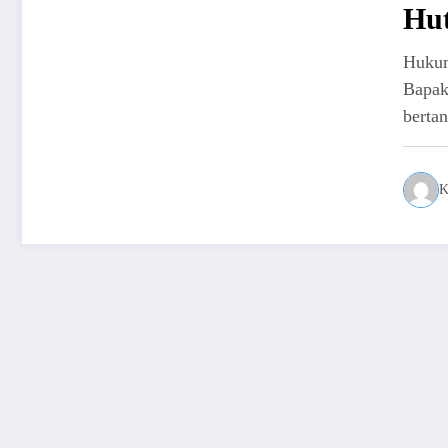
Hu
Huku
Bapak
berta
K