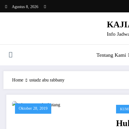
Skip
Agustus 8, 2026
to
content
KAJI
Info Jadwa
Tentang Kami
Home
ustadz abu rabbany
Oktober 28, 2019
KUMP
Hu