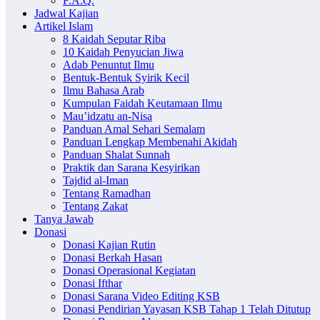
F.A.Q.
Jadwal Kajian
Artikel Islam
8 Kaidah Seputar Riba
10 Kaidah Penyucian Jiwa
Adab Penuntut Ilmu
Bentuk-Bentuk Syirik Kecil
Ilmu Bahasa Arab
Kumpulan Faidah Keutamaan Ilmu
Mau’idzatu an-Nisa
Panduan Amal Sehari Semalam
Panduan Lengkap Membenahi Akidah
Panduan Shalat Sunnah
Praktik dan Sarana Kesyirikan
Tajdid al-Iman
Tentang Ramadhan
Tentang Zakat
Tanya Jawab
Donasi
Donasi Kajian Rutin
Donasi Berkah Hasan
Donasi Operasional Kegiatan
Donasi Ifthar
Donasi Sarana Video Editing KSB
Donasi Pendirian Yayasan KSB Tahap 1 Telah Ditutup