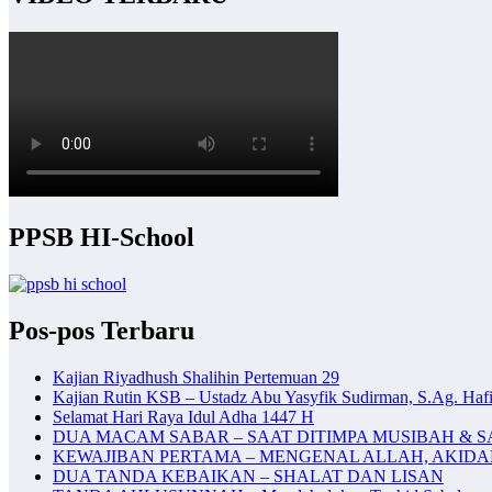
PPSB HI-School
Pos-pos Terbaru
Kajian Riyadhush Shalihin Pertemuan 29
Kajian Rutin KSB – Ustadz Abu Yasyfik Sudirman, S.Ag. Hafi
Selamat Hari Raya Idul Adha 1447 H
DUA MACAM SABAR – SAAT DITIMPA MUSIBAH & S
KEWAJIBAN PERTAMA – MENGENAL ALLAH, AKID
DUA TANDA KEBAIKAN – SHALAT DAN LISAN