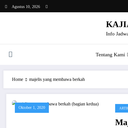
Skip
Agustus 10, 2026
to
content
KAJI
Info Jadwa
Tentang Kami
Home
majelis yang membawa berkah
Oktober 1, 2020
ARTI
Ma