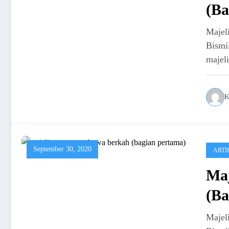
(Ba
Maje
Bismi
majel
K
September 30, 2020
ARTI
Ma
(Ba
Maje