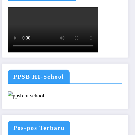
PPSB HI-School
Pos-pos Terbaru