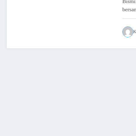
Bismi
bersa
K