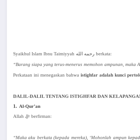
Syaikhul
Islam Ibnu
Taimiyyah
رحمه الله
berkata
:
“Barang s
iapa
yang
terus-menerus
memohon
ampunan
,
maka
A
Perkataan
ini
menegaskan
bahwa
istighfar
adalah
kunci
perto
DALIL-DALIL TENTANG ISTIGHFAR DAN KELAPANGA
1.
Al-Qur’an
Allah
ﷻ
berfirman
:
“Maka
aku
berkata
(
kepada
mereka
), ‘
Mohonlah
ampun
kepa