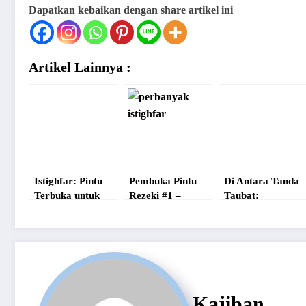
Dapatkan kebaikan dengan share artikel ini
Artikel Lainnya :
Istighfar: Pintu
Pembuka Pintu
Di Antara Tanda
Terbuka untuk
Rezeki #1 –
Taubat:
Setiap Dosa dan
Perbanyak
Menangis, Takut,
Kekurangan
Istighfar
Memutus, dan
Memilih Teman
Kajiban