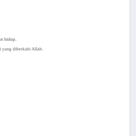
an
hidup
.
i
yang
diberkahi
Allah.