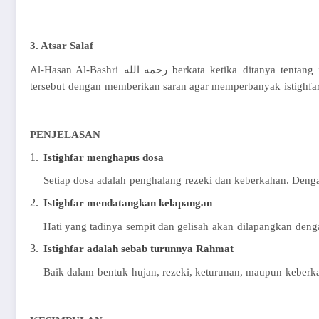
3.
Atsar
Salaf
Al-Hasan Al-
Bashri
رحمه الله
berkata
ketika
ditanya
tentang
tersebut
dengan
memberikan
saran agar
memperbanyak
istighfa
PENJELASAN
1.
Istighfar
menghapus
dosa
Setiap
dosa
adalah
penghalang
rezeki
dan
keberkahan
.
Deng
2.
Istighfar
mendatangkan
kelapangan
Hati yang
tadinya
sempit
dan
gelisah
akan
dilapangkan
deng
3.
Istighfar
adalah
sebab
turunnya
Rahmat
Baik
dalam
bentuk
hujan
,
rezeki
,
keturunan
,
maupun
keberk