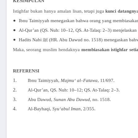
KESIMPULAN
Istighfar
bukan
hanya
amalan
lisan
,
tetapi
juga
kunci
datangny
•
Ibnu
Taimiyyah
menegaskan
bahwa
orang yang
membiasaka
•
Al-Qur’an (QS. Nuh: 10–12, QS. At-Talaq: 2–3)
menjelaskan
•
Hadits
Nabi
ﷺ
(HR. Abu Dawud no. 1518)
menegaskan
bah
Maka,
seorang
muslim
hendaknya
membiasakan
istighfar
seti
REFERENSI
1.
Ibnu Taimiyyah,
Majmu
‘ al
–
Fatawa
, 11/697.
2.
Al-Qur’an, QS. Nuh: 10–12; QS. At-Talaq: 2–3.
3.
Abu Dawud,
Sunan Abu Dawud
, no. 1518.
4.
Al-
Bayhaqi
,
Syu‘
abul
Iman
, 2/355.