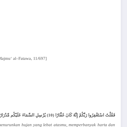
Majmu
‘ al
–
Fatawa
, 11/697
]
فَقُلْتُ اسْتَغْفِرُوا رَبَّكُمْ إِنَّهُ كَانَ غَفَّارًا (10) يُرْسِلِ السَّمَاءَ عَلَيْكُم مِّدْرَارًا (11) وَيُمْدِدْكُم بِأَمْوَالٍ وَبَنِينَ وَيَجْعَل لَّكُمْ جَنَّاتٍ وَيَجْعَل لَّكُمْ أَنْهَارًا
enurunkan
hujan
yang
lebat
atasmu
,
memperbanyak
harta
dan