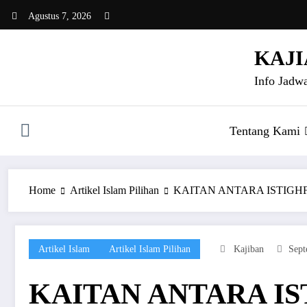
Skip
Agustus 7, 2026
to
content
KAJI
Info Jadwa
Tentang Kami
Home
Artikel Islam Pilihan
KAITAN ANTARA ISTIG
Artikel Islam
Artikel Islam Pilihan
Kajiban
Sept
KAITAN ANTARA I