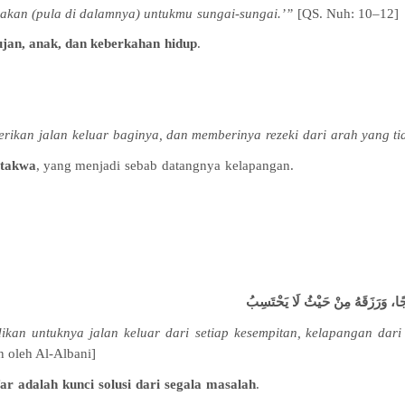
akan
(pula di
dalamnya
)
untukmu
sungai-sungai
.’”
[
QS. Nuh: 10–12
]
ujan
,
anak
, dan
keberkahan
hidup
.
rikan
jalan
keluar
baginya
, dan
memberinya
rezeki
dari
arah
yang
ti
takwa
, yang
menjadi
sebab
datangnya
kelapangan
.
جًا، وَرَزَقَهُ مِنْ حَيْثُ لَا يَحْتَسِبُ
ikan
untuknya
jalan
keluar
dari
setiap
kesempitan
,
kelapangan
dari
n
oleh Al-Albani
]
far
adalah
kunci
solusi
dari
segala
masalah
.