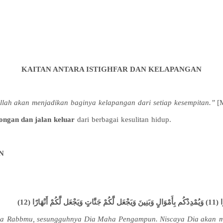
KAITAN ANTARA
ISTIGHFAR DAN KELAPANGAN
llah
akan
menjadikan
baginya
kelapangan
dari
setiap
kesempitan
.”
[
longan
dan
jalan
keluar
dari
berbagai
kesulitan
hidup
.
N
(12)
da
Rabbmu
,
sesungguhnya
Dia Maha Pengampun.
Niscaya
Dia
akan
m