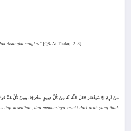
dak
disangka-sangka
.”
[
QS. At-
T
h
alaq
: 2–3
]
مَنْ لَزِمَ الِاسْتِغْفَارَ جَعَلَ اللَّهُ لَهُ مِنْ كُلِّ ضِيقٍ مَخْرَجًا، وَمِنْ كُلِّ هَمٍّ فَرَ
setiap
kesedihan
, dan
memberinya
rezeki
dari
arah
yang
tidak