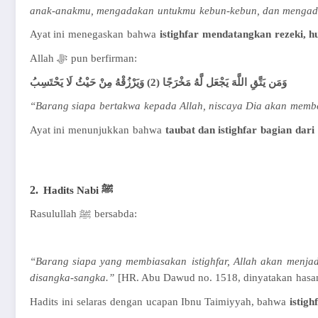
anak-anakmu
,
mengadakan
untukmu
kebun-kebun
, dan
mengad
Ayat
ini
menegaskan
bahwa
istighfar
mendatangkan
rezeki
,
h
Allah
ﷻ
pun
berfirman
:
وَمَن يَتَّقِ اللَّهَ يَجْعَل لَّهُ مَخْرَجًا (2) وَيَرْزُقْهُ مِنْ حَيْثُ لَا يَحْتَسِبُ
“Barang
siapa
bertakwa
kepada
Allah,
niscaya
Dia
akan
membe
Ayat i
ni
menunjukkan
bahwa
taubat
dan
istighfar
bagian
dari
2.
Hadits
Nabi
ﷺ
Rasulullah
ﷺ
bersabda
:
“Barang
siapa
yang
membiasakan
istighfar
, Allah
akan
menjad
disangka-sangka
.”
[
HR. Abu Dawud no. 1518,
dinyatakan
hasa
Hadits
ini
selaras
dengan
ucapan
Ibnu Taimiyyah,
bahwa
istigh