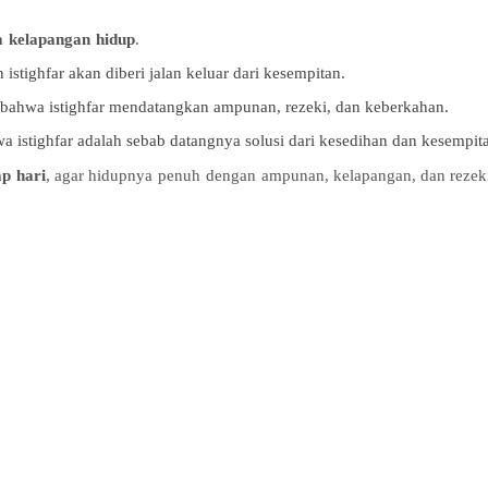
a
kelapangan
hidup
.
n
istighfar
akan
diberi
jalan
keluar
dari
kesempitan
.
bahwa
istighfar
mendatangkan
ampunan
,
rezeki
, dan
keberkahan
.
wa
istighfar
adalah
sebab
datangnya
solusi
dari
kesedihan
dan
kesempit
ap
hari
, agar
hidupnya
penuh
dengan
ampunan
,
kelapangan
, dan
rezek