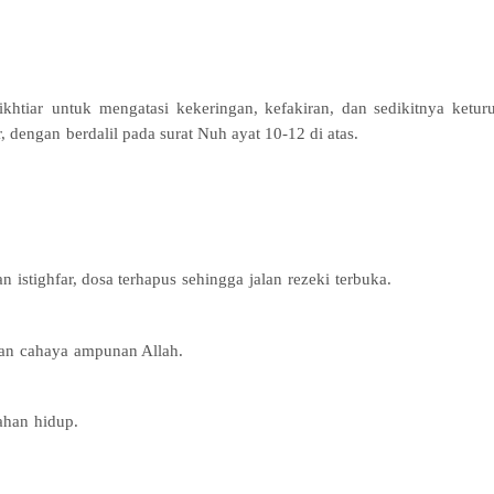
ikhtiar
untuk
mengatasi
kekeringan
,
kefakiran
, dan
sedikitnya
ketur
r
,
dengan
berdalil
pada
surat
Nuh
ayat
10-12 di
atas
.
an
istighfar
, dosa
terhapus
sehingga
jalan
rezeki
terbuka
.
an
cahaya
ampunan
Allah.
ahan
hidup
.