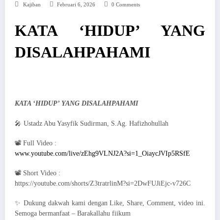
Kajiban
Februari 6, 2026
0 Comments
KATA ‘HIDUP’ YANG
DISALAHPAHAMI
KATA ‘HIDUP’ YANG DISALAHPAHAMI
🎤 Ustadz Abu Yasyfik Sudirman, S.Ag. Hafizhohullah
📽 Full Video :
www.youtube.com/live/zEhg9VLNJ2A?si=1_OiaycJVIp5RSfE
📽 Short Video :
https://youtube.com/shorts/Z3tratrlinM?si=2DwFUJiEjc-v726C
✨ Dukung dakwah kami dengan Like, Share, Comment, video ini.
Semoga bermanfaat – Barakallahu fiikum