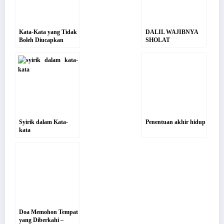
Kata-Kata yang Tidak
DALIL WAJIBNYA
Boleh Diucapkan
SHOLAT
Kepada Allah Untuk
BERJAMA’AH DI
Mengagungkan
AL-QUR’AN
Kemuliaan-Nya
Syirik dalam Kata-
Penentuan akhir hidup
kata
Doa Memohon Tempat
yang Diberkahi –