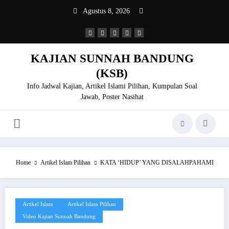
Skip
Agustus 8, 2026
to
content
KAJIAN SUNNAH BANDUNG
(KSB)
Info Jadwal Kajian, Artikel Islami Pilihan, Kumpulan Soal
Jawab, Poster Nasihat
Home
Artikel Islam Pilihan
KATA ‘HIDUP’ YANG DISALAHPAHAMI
Artikel Islam
Artikel Islam Pilihan
Video Kajian Sunnah Bandung