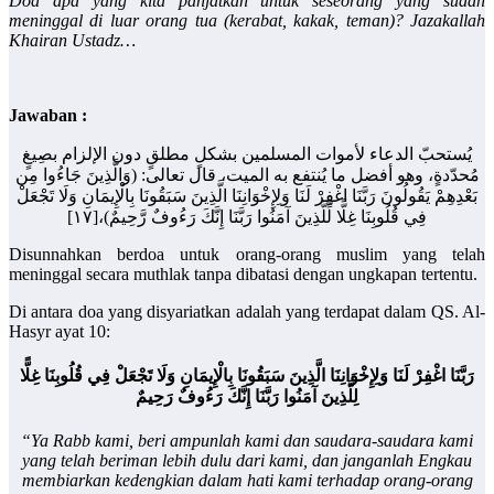
Doa apa yang kita panjatkan untuk seseorang yang sudah
meninggal di luar orang tua (kerabat, kakak, teman)? Jazakallah
Khairan Ustadz…
Jawaban :
يُستحبّ الدعاء لأموات المسلمين بشكلٍ مطلقٍ دون الإلزام بصِيغٍ
مُحدّدةٍ، وهو أفضل ما يُنتفع به الميت، قال تعالى: (وَالَّذِينَ جَاءُوا مِن
بَعْدِهِمْ يَقُولُونَ رَبَّنَا اغْفِرْ لَنَا وَلِإِخْوَانِنَا الَّذِينَ سَبَقُونَا بِالْإِيمَانِ وَلَا تَجْعَلْ
فِي قُلُوبِنَا غِلًّا لِّلَّذِينَ آمَنُوا رَبَّنَا إِنَّكَ رَءُوفٌ رَّحِيمٌ)،[١٧]
Disunnahkan berdoa untuk orang-orang muslim yang telah
meninggal secara muthlak tanpa dibatasi dengan ungkapan tertentu.
Di antara doa yang disyariatkan adalah yang terdapat dalam QS. Al-
Hasyr ayat 10:
رَبَّنَا اغْفِرْ لَنَا وَلِإِخْوَانِنَا الَّذِينَ سَبَقُونَا بِالْإِيمَانِ وَلَا تَجْعَلْ فِي قُلُوبِنَا غِلًّا
لِلَّذِينَ آمَنُوا رَبَّنَا إِنَّكَ رَءُوفٌ رَحِيمٌ
“Ya Rabb kami, beri ampunlah kami dan saudara-saudara kami
yang telah beriman lebih dulu dari kami, dan janganlah Engkau
membiarkan kedengkian dalam hati kami terhadap orang-orang