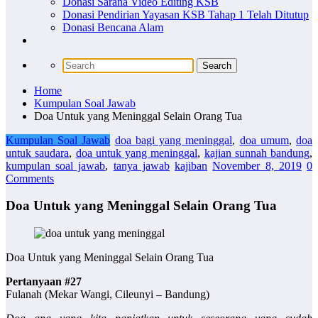
Donasi Sarana Video Editing KSB
Donasi Pendirian Yayasan KSB Tahap 1 Telah Ditutup
Donasi Bencana Alam
Home
Kumpulan Soal Jawab
Doa Untuk yang Meninggal Selain Orang Tua
Kumpulan Soal Jawab
doa bagi yang meninggal
,
doa umum
,
doa
untuk saudara
,
doa untuk yang meninggal
,
kajian sunnah bandung
,
kumpulan soal jawab
,
tanya jawab
kajiban
November 8, 2019
0
Comments
Doa Untuk yang Meninggal Selain Orang Tua
Doa Untuk yang Meninggal Selain Orang Tua
Pertanyaan #27
Fulanah (Mekar Wangi, Cileunyi – Bandung)