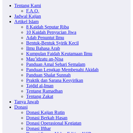
Tentang Kami
F.A.Q.
Jadwal Kajian
Artikel Islam
8 Kaidah Seputar Riba
10 Kaidah Penyucian Jiwa
Adab Penuntut Ilmu
Bentuk-Bentuk Syirik Kecil
Ilmu Bahasa Arab
Kumpulan Faidah Keutamaan Ilmu
Mau’idzatu an-Nisa
Panduan Amal Sehari Semalam
Panduan Lengkap Membenahi Akidah
Panduan Shalat Sunnah
Praktik dan Sarana Kesyirikan
Tajdid al-Iman
Tentang Ramadhan
Tentang Zakat
Tanya Jawab
Donasi
Donasi Kajian Rutin
Donasi Berkah Hasan
Donasi Operasional Kegiatan
Donasi Ifthar