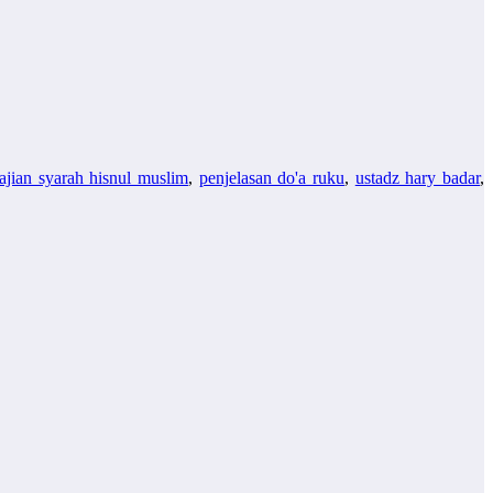
ajian syarah hisnul muslim
,
penjelasan do'a ruku
,
ustadz hary badar
,