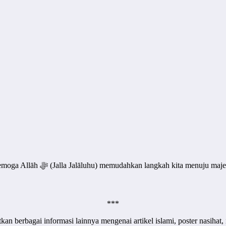
Mari ajak serta keluarga, tetangga dan kerabat kita untuk kajian ini. Semoga Allāh ﷻ (Jalla Jalālu
***
tkan berbagai informasi lainnya mengenai artikel islami, poster nasih