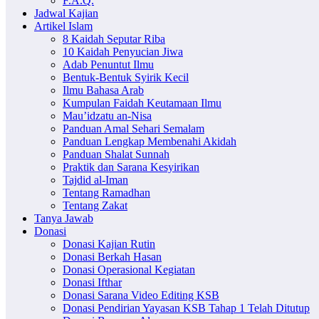
F.A.Q.
Jadwal Kajian
Artikel Islam
8 Kaidah Seputar Riba
10 Kaidah Penyucian Jiwa
Adab Penuntut Ilmu
Bentuk-Bentuk Syirik Kecil
Ilmu Bahasa Arab
Kumpulan Faidah Keutamaan Ilmu
Mau’idzatu an-Nisa
Panduan Amal Sehari Semalam
Panduan Lengkap Membenahi Akidah
Panduan Shalat Sunnah
Praktik dan Sarana Kesyirikan
Tajdid al-Iman
Tentang Ramadhan
Tentang Zakat
Tanya Jawab
Donasi
Donasi Kajian Rutin
Donasi Berkah Hasan
Donasi Operasional Kegiatan
Donasi Ifthar
Donasi Sarana Video Editing KSB
Donasi Pendirian Yayasan KSB Tahap 1 Telah Ditutup