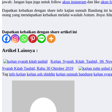
jawab. Jangan lupa juga untuk follow
akun instagram
dan like
akun f
Dapatkan kebaikan dengan share info kajian sunnah Bandung ini k
orang yang mendapatkan kebaikan melalui wasilah Antum.
Insya Al
Dapatkan kebaikan dengan share artikel ini
Artikel Lainnya :
Kajian Syarah Kitab Tauhid, 06 No
Syarah Kitab Tauhid, Rabu 30 Oktober 2019
Tag
info kajian
kajian ash shiddiq
kajian sunnah bandung
kajian syar