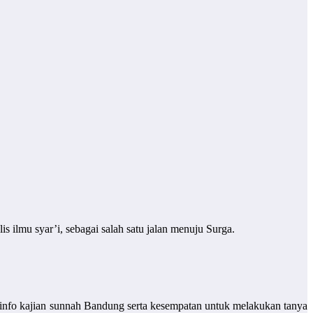
hu) memudahkan langkah kita menuju majelis ilmu syar’i, sebagai salah satu jalan menuju Surga.
at, info kajian sunnah Bandung serta kesempatan untuk melakukan tanya