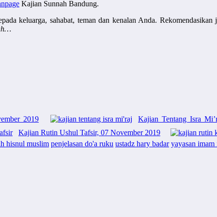
anpage
Kajian Sunnah Bandung.
epada keluarga, sahabat, teman dan kenalan Anda. Rekomendasikan 
lah…
vember 2019
Kajian Tentang Isra Mi’
Kajian Rutin Ushul Tafsir, 07 November 2019
ah hisnul muslim
penjelasan do'a ruku
ustadz hary badar
yayasan imam 