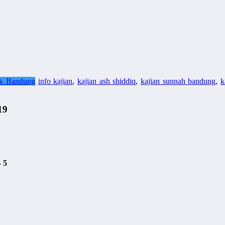
ik Bandung
info kajian
,
kajian ash shiddiq
,
kajian sunnah bandung
,
k
19
 5