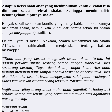
Adapun berkenaan obat yang menimbulkan kantuk, kalau bisa
diminum setelah selesai shalat. Sehingga meminimalisir
kemungkinan luputnya shalat.
Banyak sekali sebab dan kondisi yang menyebabkan dibolehkannya
menjamak shalat, namun kata kunci dari semua sebab itu adalah
adanya
masyaqqah
(kesulitan).
Dalam Syarh ‘Umdatul Ahkaam, Syaikh Muhammad bin Shalih
Al-‘Utsaimin rahimahullahu menjelaskan tentang batasan
masyaqqah,
“Tidak ada yang berhak menghisab kecuali Allah Ta’ala. Ini
adalah perkara antara seorang hamba dengan Rabb-nya. Jika
seseorang berkata, ‘Saya, demi Allah, sangat lelah. Aku tidak
mampu menahan tidur sampai tibanya waktu salat berikutnya. Jika
aku tidur, aku bisa terlewat mengerjakan salat pada waktunya.’
Maka kita katakan kepada orang tersebut, ‘Silakan jamak.’
Wajib atas setiap orang untuk muhasabah (menilai) terhadap diri
sendiri, karena dia sendiri yang bertanggung jawab atas agamanya
masing-masing.”
Wallaahu a’lam
Baarakallaah fiikum