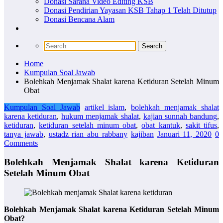
Donasi Sarana Video Editing KSB
Donasi Pendirian Yayasan KSB Tahap 1 Telah Ditutup
Donasi Bencana Alam
Home
Kumpulan Soal Jawab
Bolehkah Menjamak Shalat karena Ketiduran Setelah Minum
Obat
Kumpulan Soal Jawab
artikel islam
,
bolehkah menjamak shalat
karena ketiduran
,
hukum menjamak shalat
,
kajian sunnah bandung
,
ketiduran
,
ketiduran setelah minum obat
,
obat kantuk
,
sakit tifus
,
tanya jawab
,
ustadz rian abu rabbany
kajiban
Januari 11, 2020
0
Comments
Bolehkah Menjamak Shalat karena Ketiduran
Setelah Minum Obat
Bolehkah Menjamak Shalat karena Ketiduran Setelah Minum
Obat?