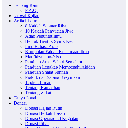
Tentang Kami
F.A.Q.
Jadwal Kajian
Artikel Islam
8 Kaidah Seputar Riba
10 Kaidah Penyucian Jiwa
Adab Penuntut Ilmu
Bentuk-Bentuk Syirik Kecil
Ilmu Bahasa Arab
Kumpulan Faidah Keutamaan Ilmu
Mau’idzatu an-Nisa
Panduan Amal Sehari Semalam
Panduan Lengkap Membenahi Akidah
Panduan Shalat Sunnah
Praktik dan Sarana Kesyirikan
Tajdid al-Iman
Tentang Ramadhan
Tentang Zakat
Tanya Jawab
Donasi
Donasi Kajian Rutin
Donasi Berkah Hasan
Donasi Operasional Kegiatan
Donasi Ifthar