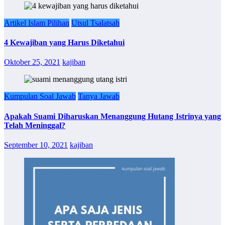
Artikel Islam Pilihan
Utsul Tsalatsah
4 Kewajiban yang Harus Diketahui
Oktober 25, 2021
kajiban
Kumpulan Soal Jawab
Tanya Jawab
Apakah Suami Diharuskan Menanggung Hutang Istrinya yang
Telah Meninggal?
September 10, 2021
kajiban