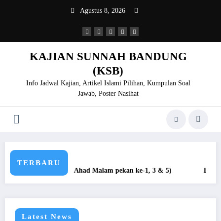
Skip
Agustus 8, 2026
to
content
KAJIAN SUNNAH BANDUNG
(KSB)
Info Jadwal Kajian, Artikel Islami Pilihan, Kumpulan Soal
Jawab, Poster Nasihat
TERBARU
in KSB(Setiap Ahad Malam pekan ke-1, 3 & 5)
EID-MUBARA
Latest News