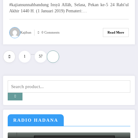
#kajiansunnahbandung Insyā Allāh, Selasa, Pekan ke-5 24 Rabi'ul
Akhir 1440 H. (1 Januari 2019) Pemateri:…
Kajiban
0 Comments
Read More
…
Paginasi
1
57
58
pos
RADIO HADANA