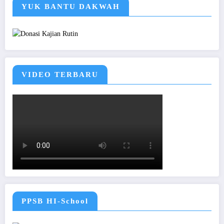
YUK BANTU DAKWAH
VIDEO TERBARU
PPSB HI-School