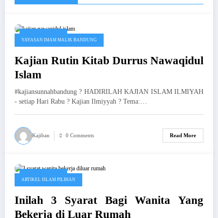
Januari 2, 2019
YAYASAN IMAM MALIK BANDUNG
Kajian Rutin Kitab Durrus Nawaqidul
Islam
#kajiansunnahbandung ? HADIRILAH KAJIAN ISLAM ILMIYAH
- setiap Hari Rabu ? Kajian Ilmiyyah ? Tema:…
Kajiban
0 Comments
Read More
Januari 2, 2019
ARTIKEL ISLAM PILIHAN
Inilah 3 Syarat Bagi Wanita Yang
Bekerja di Luar Rumah