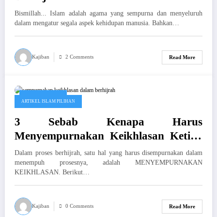
Bismillah... Islam adalah agama yang sempurna dan menyeluruh
dalam mengatur segala aspek kehidupan manusia. Bahkan…
Kajiban
2 Comments
Read More
Januari 1, 2019
ARTIKEL ISLAM PILIHAN
3 Sebab Kenapa Harus
Menyempurnakan Keikhlasan Ketika
Berhijrah
Dalam proses berhijrah, satu hal yang harus disempurnakan dalam
menempuh prosesnya, adalah MENYEMPURNAKAN
KEIKHLASAN. Berikut…
Kajiban
0 Comments
Read More