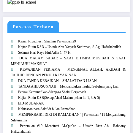
Pos-pos Terbaru
Kajian Riyadhush Shalihin Pertemuan 29
Kajian Rutin KSB – Ustadz Abu Yasyfik Sudirman, S.Ag. Hafizhahullah.
Selamat Hari Raya Idul Adha 1447 H
DUA MACAM SABAR – SAAT DITIMPA MUSIBAH & SAAT
MENJAUHI MAKSIAT
KEWAJIBAN PERTAMA – MENGENAL ALLAH, AKIDAH &
TAUHID DENGAN PENUH KEYAKINAN
DUA TANDA KEBAIKAN – SHALAT DAN LISAN
TANDA AHLUSUNNAH – Mendahulukan Tauhid Sebelum yang Lain
Perisai Kemunafikan-Menjaga Shalat Berjamaah
Kajian Rutin KSB(Setiap Ahad Malam pekan ke-1, 3 & 5)
EID-MUBARAK
Kebiasaan para Salaf di bulan Ramadhan.
MEMPERBAIKI DIRI DI RAMADHAN” | Pertemuan #11 Menyambung
Silaturahmi
Pertemuan #10 Mencintai Al-Qur’an – Ustadz Rian Abu Rabbany
Hafizhahullah.