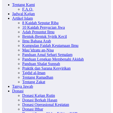
Tentang Kami
F.A.Q.
Jadwal Kajian
Artikel Islam
8 Kaidah Seputar Riba
10 Kaidah Penyucian Jiwa
Adab Penuntut Ilmu
Bentuk-Bentuk Syirik Kecil
Ilmu Bahasa Arab
Kumpulan Faidah Keutamaan Ilmu
Mau’idzatu an-Nisa
Panduan Amal Sehari Semalam
Panduan Lengkap Membenahi Akidah
Panduan Shalat Sunnah
Praktik dan Sarana Kesyirikan
Tajdid al-Iman
Tentang Ramadhan
Tentang Zakat
Tanya Jawab
Donasi
Donasi Kajian Rutin
Donasi Berkah Hasan
Donasi Operasional Kegiatan
Donasi Ifthar