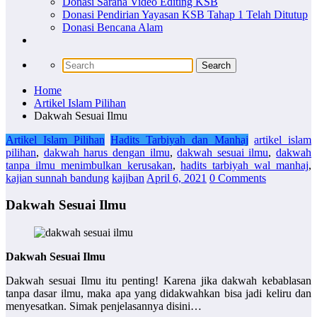
Donasi Sarana Video Editing KSB
Donasi Pendirian Yayasan KSB Tahap 1 Telah Ditutup
Donasi Bencana Alam
Home
Artikel Islam Pilihan
Dakwah Sesuai Ilmu
Artikel Islam Pilihan
Hadits Tarbiyah dan Manhaj
artikel islam
pilihan
,
dakwah harus dengan ilmu
,
dakwah sesuai ilmu
,
dakwah
tanpa ilmu menimbulkan kerusakan
,
hadits tarbiyah wal manhaj
,
kajian sunnah bandung
kajiban
April 6, 2021
0 Comments
Dakwah Sesuai Ilmu
Dakwah Sesuai Ilmu
Dakwah sesuai Ilmu itu penting! Karena jika dakwah kebablasan
tanpa dasar ilmu, maka apa yang didakwahkan bisa jadi keliru dan
menyesatkan. Simak penjelasannya disini…