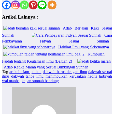
Artikel Lainnya :
Adab Berjalan Kaki Sesuai
Sunnah
Cara
Pembayaran Fidyah Sesuai Sunnah
Hakikat Ilmu yang Sebenarnya
Kumpulan
Faidah tentang Keutamaan Ilmu (Bagian 2)
Adab Ketika Marah yang Sesuai Bimbingan Sunnah
Tag
artikel islam pilihan
dakwah harus dengan ilmu
dakwah sesuai
ilmu
dakwah tanpa ilmu menimbulkan kerusakan
hadits tarbiyah
wal manhaj
kajian sunnah bandung