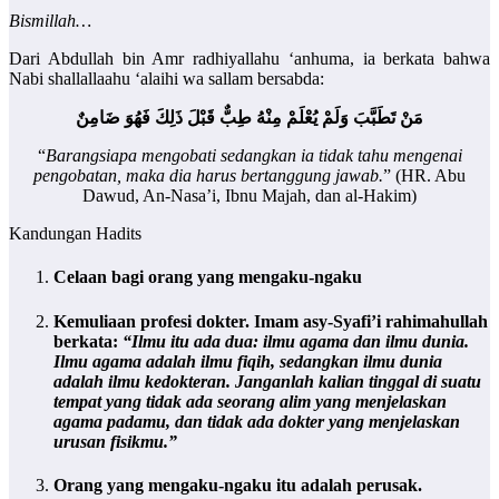
Bismillah…
Dari Abdullah bin Amr radhiyallahu ‘anhuma, ia berkata bahwa
Nabi shallallaahu ‘alaihi wa sallam bersabda:
مَنْ تَطَبَّبَ وَلَمْ يُعْلَمْ مِنْهُ طِبٌّ قَبْلَ ذَلِكَ فَهُوَ ضَامِنٌ
“
Barangsiapa mengobati sedangkan ia tidak tahu mengenai
pengobatan, maka dia harus bertanggung jawab.
” (HR. Abu
Dawud, An-Nasa’i, Ibnu Majah, dan al-Hakim)
Kandungan Hadits
Celaan bagi orang yang mengaku-ngaku
Kemuliaan profesi dokter. Imam asy-Syafi’i rahimahullah
berkata:
“Ilmu itu ada dua: ilmu agama dan ilmu dunia.
Ilmu agama adalah ilmu fiqih, sedangkan ilmu dunia
adalah ilmu kedokteran. Janganlah kalian tinggal di suatu
tempat yang tidak ada seorang alim yang menjelaskan
agama padamu, dan tidak ada dokter yang menjelaskan
urusan fisikmu.”
Orang yang mengaku-ngaku itu adalah perusak.