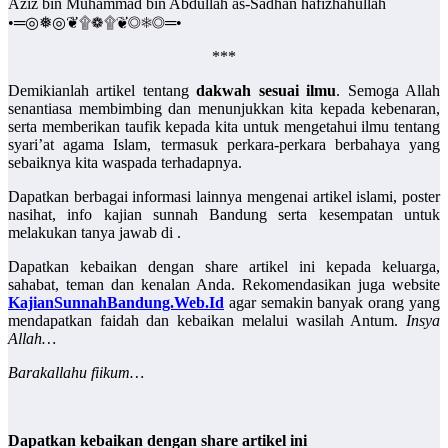
Aziz bin Muhammad bin Abdullah as-Sadhan hafizhahullah
•═◎❅◎❦۩❁۩❦◎❅◎═•
***
Demikianlah artikel tentang
dakwah sesuai ilmu
. Semoga Allah
senantiasa membimbing dan menunjukkan kita kepada kebenaran,
serta memberikan taufik kepada kita untuk mengetahui ilmu tentang
syari’at agama Islam, termasuk perkara-perkara berbahaya yang
sebaiknya kita waspada terhadapnya.
Dapatkan berbagai informasi lainnya mengenai artikel islami, poster
nasihat, info kajian sunnah Bandung serta kesempatan untuk
melakukan tanya jawab di
.
Dapatkan kebaikan dengan share artikel ini kepada keluarga,
sahabat, teman dan kenalan Anda. Rekomendasikan juga website
KajianSunnahBandung.Web.Id
agar semakin banyak orang yang
mendapatkan faidah dan kebaikan melalui wasilah Antum.
Insya
Allah…
Barakallahu fiikum…
Dapatkan kebaikan dengan share artikel ini