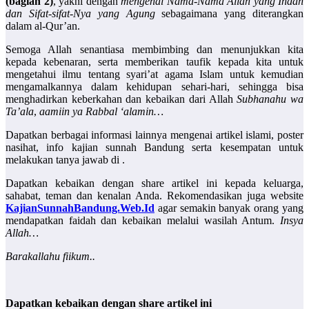
(bagian 2)
, yakni dengan
mengenal Nama-Nama Allah yang Indah
dan Sifat-sifat-Nya yang Agung
sebagaimana yang diterangkan
dalam al-Qur’an.
Semoga Allah senantiasa membimbing dan menunjukkan kita
kepada kebenaran, serta memberikan taufik kepada kita untuk
mengetahui ilmu tentang syari’at agama Islam untuk kemudian
mengamalkannya dalam kehidupan sehari-hari, sehingga bisa
menghadirkan keberkahan dan kebaikan dari Allah
Subhanahu wa
Ta’ala
,
aamiin ya Rabbal ‘alamin…
Dapatkan berbagai informasi lainnya mengenai artikel islami, poster
nasihat, info kajian sunnah Bandung serta kesempatan untuk
melakukan tanya jawab di .
Dapatkan kebaikan dengan share artikel ini kepada keluarga,
sahabat, teman dan kenalan Anda. Rekomendasikan juga website
KajianSunnahBandung.Web.Id
agar semakin banyak orang yang
mendapatkan faidah dan kebaikan melalui wasilah Antum.
Insya
Allah…
Barakallahu fiikum..
Dapatkan kebaikan dengan share artikel ini