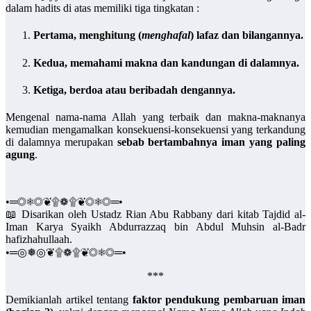
dalam hadits di atas memiliki tiga tingkatan :
Pertama
, menghitung (
menghafal
) lafaz dan bilangannya.
Kedua
, memahami makna dan kandungan di dalamnya.
Ketiga
, berdoa atau beribadah dengannya.
Mengenal nama-nama Allah yang terbaik dan makna-maknanya
kemudian mengamalkan konsekuensi-konsekuensi yang terkandung
di dalamnya merupakan
sebab bertambahnya iman yang paling
agung
.
•═◎❅◎❦۩❁۩❦◎❅◎═•
📖 Disarikan oleh Ustadz Rian Abu Rabbany dari kitab Tajdid al-
Iman Karya Syaikh Abdurrazzaq bin Abdul Muhsin al-Badr
hafizhahullaah.
•═◎❅◎❦۩❁۩❦◎❅◎═•
***
Demikianlah artikel tentang
faktor pendukung pembaruan iman