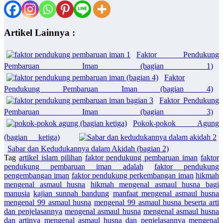
Artikel Lainnya :
Faktor Pendukung
Pembaruan Iman (bagian 1)
Faktor
Pendukung Pembaruan Iman (bagian 4)
Faktor Pendukung
Pembaruan Iman (bagian 3)
Pokok-pokok Agung
(bagian ketiga)
Sabar dan Kedudukannya dalam Akidah (bagian 2)
Tag
artikel islam pilihan
faktor pendukung pembaruan iman
faktor
pendukung pembaruan iman adalah
faktor pendukung
pengembangan iman
faktor pendukung perkembangan iman
hikmah
mengenal asmaul husna
hikmah mengenal asmaul husna bagi
manusia
kajian sunnah bandung
manfaat mengenal asmaul husna
mengenal 99 asmaul husna
mengenal 99 asmaul husna beserta arti
dan penjelasannya
mengenal asmaul husna
mengenal asmaul husna
dan artinya
mengenal asmaul husna dan penjelasannya
mengenal