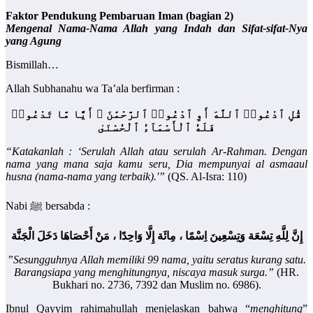
Faktor Pendukung Pembaruan Iman (bagian 2)
Mengenal Nama-Nama Allah yang Indah dan Sifat-sifat-Nya
yang Agung
Bismillah…
Allah Subhanahu wa Ta’ala berfirman :
قُلِ ٱدْعُوا۟ ٱللَّهَ أَوِ ٱدْعُوا۟ ٱلرَّحْمَٰنَ ۖ أَيًّا مَّا تَدْعُوا۟
فَلَهُ ٱلْأَسْمَآءُ ٱلْحُسْنَىٰ
“Katakanlah : ‘Serulah Allah atau serulah Ar-Rahman. Dengan
nama yang mana saja kamu seru, Dia mempunyai al asmaaul
husna (nama-nama yang terbaik).'”
(QS. Al-Isra: 110)
Nabi ﷺ bersabda :
إِنَّ لِلَّهِ تِسْعَة وَتِسْعِينَ اِسْمًا ، مِائَة إِلَّا وَاحِدًا ، مَنْ أَحْصَاهَا دَخَلَ الْجَنَّة
”Sesungguhnya Allah memiliki 99 nama, yaitu seratus kurang satu.
Barangsiapa yang menghitungnya, niscaya masuk surga.”
(HR.
Bukhari no. 2736, 7392 dan Muslim no. 6986).
Ibnul Qayyim rahimahullah menjelaskan bahwa “
menghitung
”