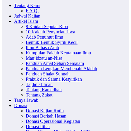
Tentang Kami
F.A.Q.
Jadwal Kajian
Artikel Islam
8 Kaidah Seputar Riba
10 Kaidah Penyucian Jiwa
Adab Penuntut Ilmu
Bentuk-Bentuk Syirik Kecil
Ilmu Bahasa Arab
Kumpulan Faidah Keutamaan Ilmu
Mau’idzatu an-Nisa
Panduan Amal Sehari Semalam
Panduan Lengkap Membenahi Akidah
Panduan Shalat Sunnah
Praktik dan Sarana Kesyirikan
Tajdid al-Iman
Tentang Ramadhan
Tentang Zakat
Tanya Jawab
Donasi
Donasi Kajian Rutin
Donasi Berkah Hasan
Donasi Operasional Kegiatan
Donasi Ifthar