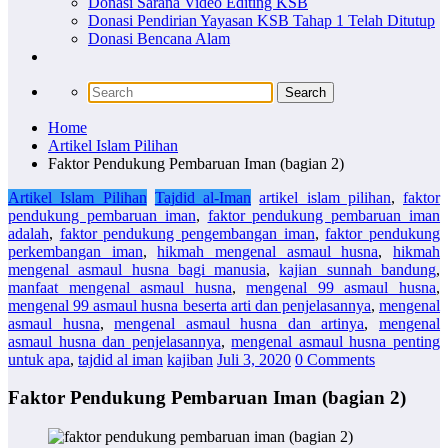
Donasi Sarana Video Editing KSB
Donasi Pendirian Yayasan KSB Tahap 1 Telah Ditutup
Donasi Bencana Alam
Home
Artikel Islam Pilihan
Faktor Pendukung Pembaruan Iman (bagian 2)
Artikel Islam Pilihan
Tajdid al-Iman
artikel islam pilihan
,
faktor
pendukung pembaruan iman
,
faktor pendukung pembaruan iman
adalah
,
faktor pendukung pengembangan iman
,
faktor pendukung
perkembangan iman
,
hikmah mengenal asmaul husna
,
hikmah
mengenal asmaul husna bagi manusia
,
kajian sunnah bandung
,
manfaat mengenal asmaul husna
,
mengenal 99 asmaul husna
,
mengenal 99 asmaul husna beserta arti dan penjelasannya
,
mengenal
asmaul husna
,
mengenal asmaul husna dan artinya
,
mengenal
asmaul husna dan penjelasannya
,
mengenal asmaul husna penting
untuk apa
,
tajdid al iman
kajiban
Juli 3, 2020
0 Comments
Faktor Pendukung Pembaruan Iman (bagian 2)