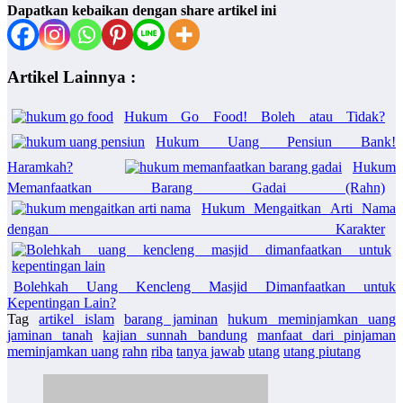
Dapatkan kebaikan dengan share artikel ini
Artikel Lainnya :
Hukum Go Food! Boleh atau Tidak?
Hukum Uang Pensiun Bank!
Haramkah?
Hukum
Memanfaatkan Barang Gadai (Rahn)
Hukum Mengaitkan Arti Nama
dengan Karakter
Bolehkah Uang Kencleng Masjid Dimanfaatkan untuk
Kepentingan Lain?
Tag
artikel islam
barang jaminan
hukum meminjamkan uang
jaminan tanah
kajian sunnah bandung
manfaat dari pinjaman
meminjamkan uang
rahn
riba
tanya jawab
utang
utang piutang