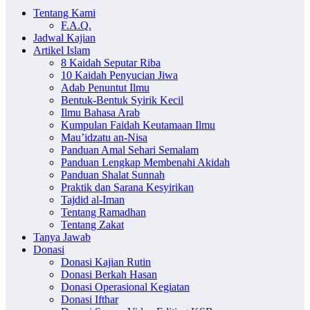
Tentang Kami
F.A.Q.
Jadwal Kajian
Artikel Islam
8 Kaidah Seputar Riba
10 Kaidah Penyucian Jiwa
Adab Penuntut Ilmu
Bentuk-Bentuk Syirik Kecil
Ilmu Bahasa Arab
Kumpulan Faidah Keutamaan Ilmu
Mau’idzatu an-Nisa
Panduan Amal Sehari Semalam
Panduan Lengkap Membenahi Akidah
Panduan Shalat Sunnah
Praktik dan Sarana Kesyirikan
Tajdid al-Iman
Tentang Ramadhan
Tentang Zakat
Tanya Jawab
Donasi
Donasi Kajian Rutin
Donasi Berkah Hasan
Donasi Operasional Kegiatan
Donasi Ifthar