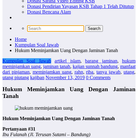
Donasi Sarana Video Editing KSB
Donasi Pendirian Yayasan KSB Tahap 1 Telah Ditutup
Donasi Bencana Alam
Home
Kumpulan Soal Jawab
Hukum Meminjamkan Uang Dengan Jaminan Tanah
Kumpulan Soal Jawab
artikel islam
,
barang jaminan
,
hukum
meminjamkan uang
,
jaminan tanah
,
kajian sunnah bandung
,
manfaat
dari pinjaman
,
meminjamkan uang
,
rahn
,
riba
,
tanya jawab
,
utang
,
utang piutang
kajiban
November 13, 2019
0 Comments
Hukum Meminjamkan Uang Dengan Jaminan
Tanah
Hukum Meminjamkan Uang Dengan Jaminan Tanah
Pertanyaan #31
Ibu Fulanah (Jl. Terusan Sutami – Bandung)