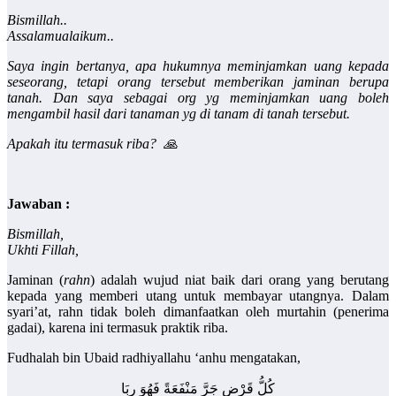
Bismillah..
Assalamualaikum..
Saya ingin bertanya, apa hukumnya meminjamkan uang kepada
seseorang, tetapi orang tersebut memberikan jaminan berupa
tanah. Dan saya sebagai org yg meminjamkan uang boleh
mengambil hasil dari tanaman yg di tanam di tanah tersebut.
Apakah itu termasuk riba? 🙏
Jawaban :
Bismillah,
Ukhti Fillah,
Jaminan (
rahn
) adalah wujud niat baik dari orang yang berutang
kepada yang memberi utang untuk membayar utangnya. Dalam
syari’at, rahn tidak boleh dimanfaatkan oleh murtahin (penerima
gadai), karena ini termasuk praktik riba.
Fudhalah bin Ubaid radhiyallahu ‘anhu mengatakan,
كُلُّ قَرْضٍ جَرَّ مَنْفَعَةً فَهُوَ رِبَا