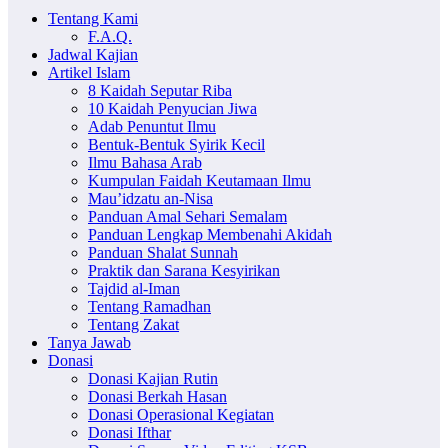
Tentang Kami
F.A.Q.
Jadwal Kajian
Artikel Islam
8 Kaidah Seputar Riba
10 Kaidah Penyucian Jiwa
Adab Penuntut Ilmu
Bentuk-Bentuk Syirik Kecil
Ilmu Bahasa Arab
Kumpulan Faidah Keutamaan Ilmu
Mau’idzatu an-Nisa
Panduan Amal Sehari Semalam
Panduan Lengkap Membenahi Akidah
Panduan Shalat Sunnah
Praktik dan Sarana Kesyirikan
Tajdid al-Iman
Tentang Ramadhan
Tentang Zakat
Tanya Jawab
Donasi
Donasi Kajian Rutin
Donasi Berkah Hasan
Donasi Operasional Kegiatan
Donasi Ifthar