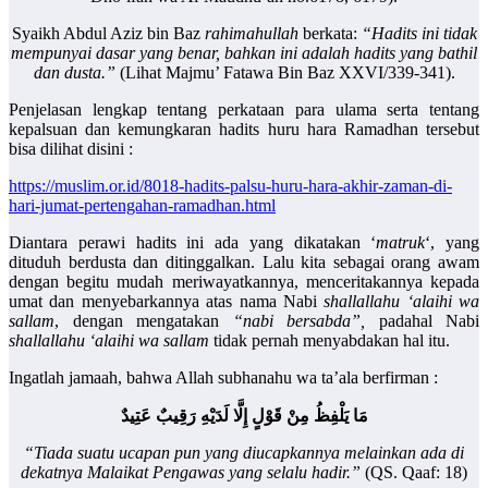
Syaikh Abdul Aziz bin Baz
rahimahullah
berkata:
“Hadits ini tidak
mempunyai dasar yang benar, bahkan ini adalah hadits yang bathil
dan dusta.”
(Lihat Majmu’ Fatawa Bin Baz XXVI/339-341).
Penjelasan lengkap tentang perkataan para ulama serta tentang
kepalsuan dan kemungkaran hadits huru hara Ramadhan tersebut
bisa dilihat disini :
https://muslim.or.id/8018-hadits-palsu-huru-hara-akhir-zaman-di-
hari-jumat-pertengahan-ramadhan.html
Diantara perawi hadits ini ada yang dikatakan ‘
matruk
‘, yang
dituduh berdusta dan ditinggalkan. Lalu kita sebagai orang awam
dengan begitu mudah meriwayatkannya, menceritakannya kepada
umat dan menyebarkannya atas nama Nabi
shallallahu ‘alaihi wa
sallam
, dengan mengatakan
“nabi bersabda”,
padahal Nabi
shallallahu ‘alaihi wa sallam
tidak pernah menyabdakan hal itu.
Ingatlah jamaah, bahwa Allah subhanahu wa ta’ala berfirman :
مَا يَلْفِظُ مِنْ قَوْلٍ إِلَّا لَدَيْهِ رَقِيبٌ عَتِيدٌ
“Tiada suatu ucapan pun yang diucapkannya melainkan ada di
dekatnya Malaikat Pengawas yang selalu hadir.”
(QS. Qaaf: 18)