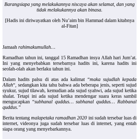
Barangsiapa yang melakukannya niscaya akan selamat, dan yang
tidak melakukannya akan binasa.
[Hadis ini diriwayatkan oleh Nu’aim bin Hammad dalam kitabnya
al-Fitan]
Jamaah
rahimakumullah…
Ramadhan tahun ini, tanggal 15 Ramadhan insya Allah hari Jum’at.
Ini yang menyebabkan tersebarnya hadits ini, karena hadits ini
seolah-olah akan berlaku tahun ini.
Dalam hadits palsu di atas ada kalimat “
maka sujudlah kepada
Allah
“
,
sedangkan kita tahu bahwa ada beberapa jenis, seperti sujud
syukur, sujud tilawah, kemudian ada sujud syahwi, ada sujud ketika
shalat. Tetapi ini ada sujud ketika mendengar suara keras sambil
mengucapkan “
subhanal quddus… subhanal quddus… Rabbanal
quddus.”
Berita tentang
malapetaka ramadhan 2020
ini sudah tersebar luas di
internet, videonya juga sudah tersebar luas di internet, yang entah
siapa orang yang menyebarkannya.