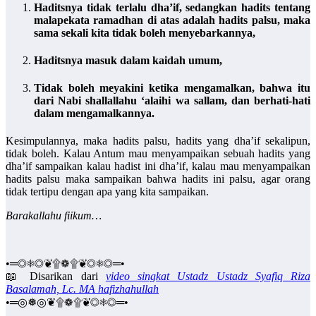
Haditsnya tidak terlalu
dha’if
, sedangkan hadits tentang
malapekata ramadhan di atas adalah hadits palsu, maka
sama sekali kita tidak boleh menyebarkannya,
Haditsnya masuk dalam kaidah umum
,
Tidak boleh meyakini ketika mengamalkan
, bahwa itu
dari Nabi shallallahu ‘alaihi wa sallam, dan berhati-hati
dalam mengamalkannya.
Kesimpulannya, maka hadits palsu, hadits yang dha’if sekalipun,
tidak boleh. Kalau Antum mau menyampaikan sebuah hadits yang
dha’if sampaikan kalau hadist ini dha’if, kalau mau menyampaikan
hadits palsu maka sampaikan bahwa hadits ini palsu, agar orang
tidak tertipu dengan apa yang kita sampaikan.
Barakallahu fiikum…
•═◎❅◎❦۩❁۩❦◎❅◎═•
📖 Disarikan dari
video singkat Ustadz Ustadz Syafiq Riza
Basalamah, Lc. MA hafizhahullah
•═◎❅◎❦۩❁۩❦◎❅◎═•