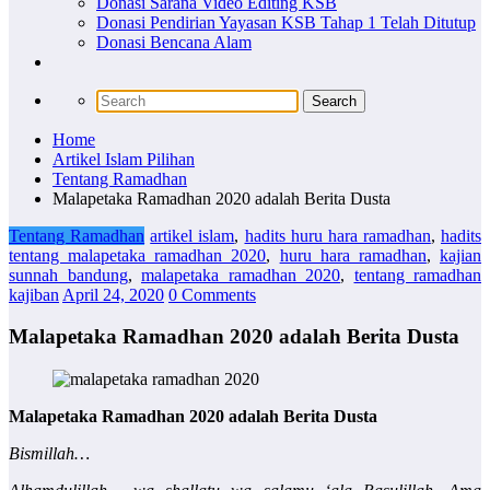
Donasi Sarana Video Editing KSB
Donasi Pendirian Yayasan KSB Tahap 1 Telah Ditutup
Donasi Bencana Alam
Home
Artikel Islam Pilihan
Tentang Ramadhan
Malapetaka Ramadhan 2020 adalah Berita Dusta
Tentang Ramadhan
artikel islam
,
hadits huru hara ramadhan
,
hadits
tentang malapetaka ramadhan 2020
,
huru hara ramadhan
,
kajian
sunnah bandung
,
malapetaka ramadhan 2020
,
tentang ramadhan
kajiban
April 24, 2020
0 Comments
Malapetaka Ramadhan 2020 adalah Berita Dusta
Malapetaka Ramadhan 2020 adalah Berita Dusta
Bismillah…