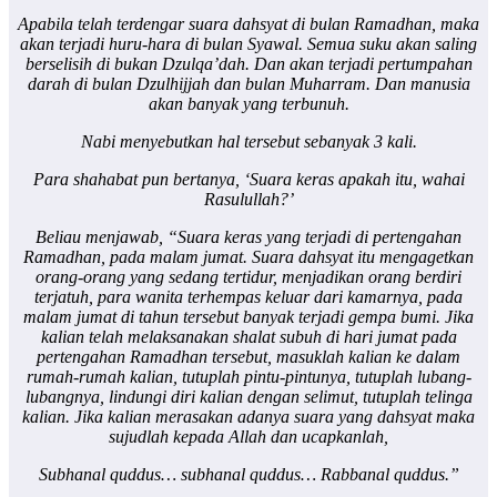
Apabila telah terdengar suara dahsyat di bulan Ramadhan, maka
akan terjadi huru-hara di bulan Syawal. Semua suku akan saling
berselisih di bukan Dzulqa’dah. Dan akan terjadi pertumpahan
darah di bulan Dzulhijjah dan bulan Muharram. Dan manusia
akan banyak yang terbunuh.
Nabi menyebutkan hal tersebut sebanyak 3 kali.
Para shahabat pun bertanya, ‘Suara keras apakah itu, wahai
Rasulullah?’
Beliau menjawab, “Suara keras yang terjadi di pertengahan
Ramadhan, pada malam jumat. Suara dahsyat itu mengagetkan
orang-orang yang sedang tertidur, menjadikan orang berdiri
terjatuh, para wanita terhempas keluar dari kamarnya, pada
malam jumat di tahun tersebut banyak terjadi gempa bumi. Jika
kalian telah melaksanakan shalat subuh di hari jumat pada
pertengahan Ramadhan tersebut, masuklah kalian ke dalam
rumah-rumah kalian, tutuplah pintu-pintunya, tutuplah lubang-
lubangnya, lindungi diri kalian dengan selimut, tutuplah telinga
kalian. Jika kalian merasakan adanya suara yang dahsyat maka
sujudlah kepada Allah dan ucapkanlah,
Subhanal quddus… subhanal quddus… Rabbanal quddus.”