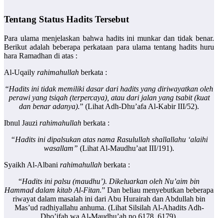
Tentang Status Hadits Tersebut
Para ulama menjelaskan bahwa hadits ini munkar dan tidak benar.
Berikut adalah beberapa perkataan para ulama tentang hadits huru
hara Ramadhan di atas :
Al-Uqaily
rahimahullah
berkata :
“
Hadits ini tidak memiliki dasar dari hadits yang diriwayatkan oleh
perawi yang tsiqah (terpercaya), atau dari jalan yang tsabit (kuat
dan benar adanya).
” (Lihat Adh-Dhu’afa Al-Kabir III/52).
Ibnul Jauzi
rahimahullah
berkata :
“Hadits ini dipalsukan atas nama Rasulullah shallallahu ‘alaihi
wasallam”
(Lihat Al-Maudhu’aat III/191).
Syaikh Al-Albani
rahimahullah
berkata :
“
Hadits ini palsu (maudhu’). Dikeluarkan oleh Nu’aim bin
Hammad dalam kitab Al-Fitan.
” Dan beliau menyebutkan beberapa
riwayat dalam masalah ini dari Abu Hurairah dan Abdullah bin
Mas’ud radhiyallahu anhuma. (Lihat Silsilah Al-Ahadits Adh-
Dho’ifah wa Al-Maudhu’ah no.6178, 6179).