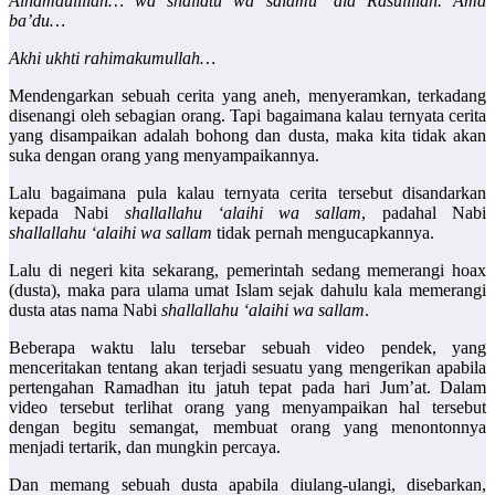
Alhamdulillah… wa shallatu wa salamu ‘ala Rasulillah. Ama
ba’du…
Akhi ukhti rahimakumullah…
Mendengarkan sebuah cerita yang aneh, menyeramkan, terkadang
disenangi oleh sebagian orang. Tapi bagaimana kalau ternyata cerita
yang disampaikan adalah bohong dan dusta, maka kita tidak akan
suka dengan orang yang menyampaikannya.
Lalu bagaimana pula kalau ternyata cerita tersebut disandarkan
kepada Nabi
shallallahu ‘alaihi wa sallam
, padahal Nabi
shallallahu ‘alaihi wa sallam
tidak pernah mengucapkannya.
Lalu di negeri kita sekarang, pemerintah sedang memerangi hoax
(dusta), maka para ulama umat Islam sejak dahulu kala memerangi
dusta atas nama Nabi
shallallahu ‘alaihi wa sallam
.
Beberapa waktu lalu tersebar sebuah video pendek, yang
menceritakan tentang akan terjadi sesuatu yang mengerikan apabila
pertengahan Ramadhan itu jatuh tepat pada hari Jum’at. Dalam
video tersebut terlihat orang yang menyampaikan hal tersebut
dengan begitu semangat, membuat orang yang menontonnya
menjadi tertarik, dan mungkin percaya.
Dan memang sebuah dusta apabila diulang-ulangi, disebarkan,