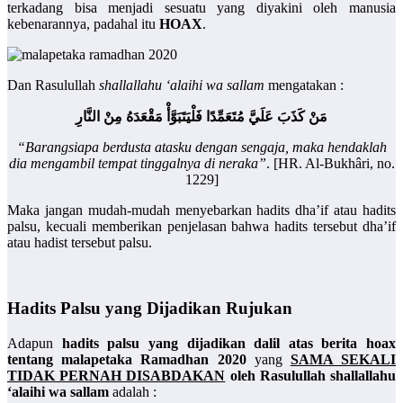
terkadang bisa menjadi sesuatu yang diyakini oleh manusia
kebenarannya, padahal itu
HOAX
.
Dan Rasulullah
shallallahu ‘alaihi wa sallam
mengatakan :
مَنْ كَذَبَ عَلَيَّ مُتَعَمِّدًا فَلْيَتَبَوَّأْ مَقْعَدَهُ مِنْ النَّارِ
“Barangsiapa berdusta atasku dengan sengaja, maka hendaklah
dia mengambil tempat tinggalnya di neraka”
. [HR. Al-Bukhâri, no.
1229]
Maka jangan mudah-mudah menyebarkan hadits dha’if atau hadits
palsu, kecuali memberikan penjelasan bahwa hadits tersebut dha’if
atau hadist tersebut palsu.
Hadits Palsu yang Dijadikan Rujukan
Adapun
hadits palsu yang dijadikan dalil atas berita hoax
tentang malapetaka Ramadhan 2020
yang
SAMA SEKALI
TIDAK PERNAH DISABDAKAN
oleh Rasulullah shallallahu
‘alaihi wa sallam
adalah :