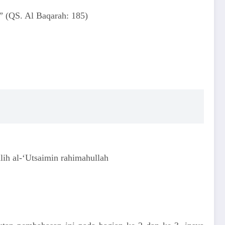
”
(QS. Al Baqarah: 185)
ih al-‘Utsaimin rahimahullah