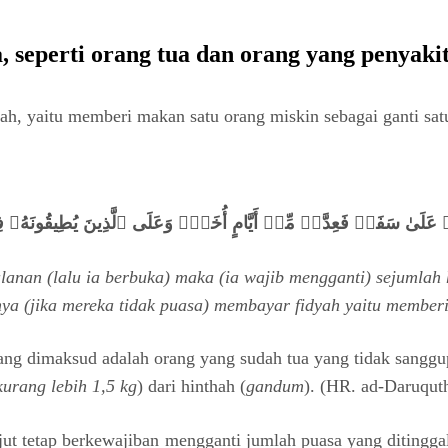
 seperti orang tua dan orang yang penyaki
h, yaitu memberi makan satu orang miskin sebagai ganti satu
ۡ عَلَىٰ سَفَرٖ فَعِدَّةٞ مِّنۡ أَيَّامٍ أُخَرَۚ وَعَلَى ٱلَّذِينَ يُطِيقُونَ
lanan (lalu ia berbuka) maka (ia wajib mengganti) sejumlah h
ya (jika mereka tidak puasa) membayar fidyah yaitu member
ng dimaksud adalah orang yang sudah tua yang tidak sanggup
kurang lebih 1,5 kg
) dari hinthah (
gandum
). (HR. ad-Daruqut
njut tetap berkewajiban mengganti jumlah puasa yang diting