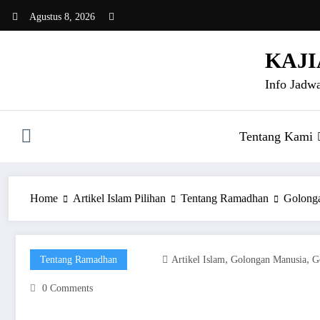
Skip
Agustus 8, 2026
to
content
KAJI
Info Jadwa
Tentang Kami
Home
Artikel Islam Pilihan
Tentang Ramadhan
Golonga
,
,
Tentang Ramadhan
Artikel Islam
Golongan Manusia
G
0 Comments