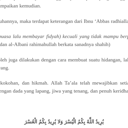
sampaikan kemudian.
uhannya, maka terdapat keterangan dari Ibnu ‘Abbas radhiall
puasa lalu membayar fidyah) kecuali yang tidak mampu ber
dan al-Albani rahimahullah berkata sanadnya shahih)
boleh juga dilakukan dengan cara membuat suatu hidangan, l
yang.
ekokohan, dan hikmah. Allah Ta’ala telah mewajibkan seti
gan dada yang lapang, jiwa yang tenang, dan penuh keridh
يُرِيدُ اللَّهُ بِكُمُ الْيُسْرَ وَلا يُرِيدُ بِكُمُ الْعُسْرَ