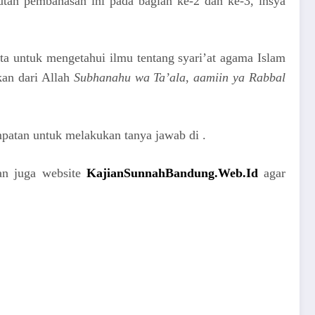
jutan pembahasan ini pada bagian ke-2 dan ke-3, insya
a untuk mengetahui ilmu tentang syari’at agama Islam
kan dari Allah
Subhanahu wa Ta’ala
,
aamiin ya Rabbal
empatan untuk melakukan tanya jawab di .
kan juga website
KajianSunnahBandung.Web.Id
agar