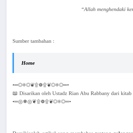
“Allah menghendaki ke
Sumber tambahan :
Home
•═◎❅◎❦۩❁۩❦◎❅◎═•
📖 Disarikan oleh Ustadz Rian Abu Rabbany dari kita
•═◎❅◎❦۩❁۩❦◎❅◎═•