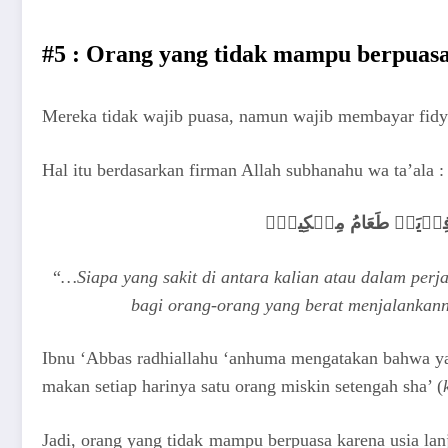
#5 : Orang yang tidak mampu berpuasa,
Mereka tidak wajib puasa, namun wajib membayar fidya
Hal itu berdasarkan firman Allah subhanahu wa ta’ala :
هُۥ فِدۡيَةٞ طَعَامُ مِسۡكِينٖۖ
“
…Siapa yang sakit di antara kalian atau dalam perja
bagi orang-orang yang berat menjalankann
Ibnu ‘Abbas radhiallahu ‘anhuma mengatakan bahwa ya
makan setiap harinya satu orang miskin setengah sha’ (
Jadi, orang yang tidak mampu berpuasa karena usia la