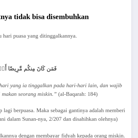
tnya tidak bisa disembuhkan
 hari puasa yang ditinggalkannya.
فَمَن كَانَ مِنكُم مَّرِيضًا أَو
ari yang ia tinggalkan pada hari-hari lain, dan wajib
i makan seorang miskin.”
(al-Baqarah: 184)
 lagi berpuasa. Maka sebagai gantinya adalah memberi
hni dalam Sunan-nya, 2/207 dan disahihkan olehnya)
galkannya dengan membayar fidyah kepada orang miskin.