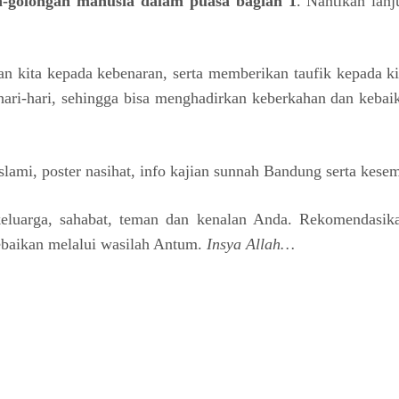
n-golongan manusia dalam puasa bagian 1
. Nantikan lan
kita kepada kebenaran, serta memberikan taufik kepada kit
ri-hari, sehingga bisa menghadirkan keberkahan dan kebai
slami, poster nasihat, info kajian sunnah Bandung serta kes
 keluarga, sahabat, teman dan kenalan Anda. Rekomendasi
ebaikan melalui wasilah Antum.
Insya Allah…