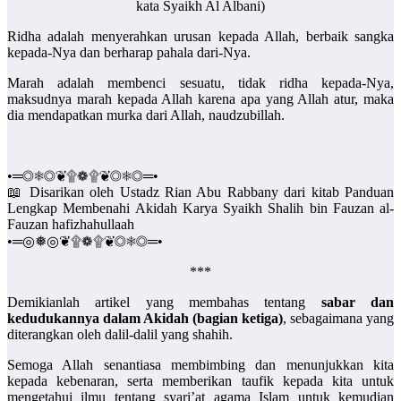
kata Syaikh Al Albani)
Ridha adalah menyerahkan urusan kepada Allah, berbaik sangka
kepada-Nya dan berharap pahala dari-Nya.
Marah adalah membenci sesuatu, tidak ridha kepada-Nya,
maksudnya marah kepada Allah karena apa yang Allah atur, maka
dia mendapatkan murka dari Allah, naudzubillah.
•═◎❅◎❦۩❁۩❦◎❅◎═•
📖 Disarikan oleh Ustadz Rian Abu Rabbany dari kitab Panduan
Lengkap Membenahi Akidah Karya Syaikh Shalih bin Fauzan al-
Fauzan hafizhahullaah
•═◎❅◎❦۩❁۩❦◎❅◎═•
***
Demikianlah artikel yang membahas tentang
sabar dan
kedudukannya dalam Akidah (bagian ketiga)
, sebagaimana yang
diterangkan oleh dalil-dalil yang shahih.
Semoga Allah senantiasa membimbing dan menunjukkan kita
kepada kebenaran, serta memberikan taufik kepada kita untuk
mengetahui ilmu tentang syari’at agama Islam untuk kemudian