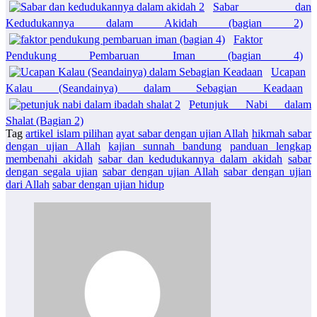
Sabar dan
Kedudukannya dalam Akidah (bagian 2)
Faktor
Pendukung Pembaruan Iman (bagian 4)
Ucapan
Kalau (Seandainya) dalam Sebagian Keadaan
Petunjuk Nabi dalam
Shalat (Bagian 2)
Tag
artikel islam pilihan
ayat sabar dengan ujian Allah
hikmah sabar
dengan ujian Allah
kajian sunnah bandung
panduan lengkap
membenahi akidah
sabar dan kedudukannya dalam akidah
sabar
dengan segala ujian
sabar dengan ujian Allah
sabar dengan ujian
dari Allah
sabar dengan ujian hidup