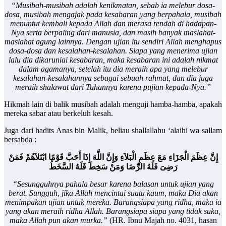
“Musibah-musibah adalah kenikmatan, sebab ia melebur dosa-
dosa, musibah mengajak pada kesabaran yang berpahala, musibah
menuntut kembali kepada Allah dan merasa rendah di hadapan-
Nya serta berpaling dari manusia, dan masih banyak maslahat-
maslahat agung lainnya. Dengan ujian itu sendiri Allah menghapus
dosa-dosa dan kesalahan-kesalahan. Siapa yang menerima ujian
lalu dia dikaruniai kesabaran, maka kesabaran ini adalah nikmat
dalam agamanya, setelah itu dia meraih apa yang melebur
kesalahan-kesalahannya sebagai sebuah rahmat, dan dia juga
meraih shalawat dari Tuhannya karena pujian kepada-Nya.”
Hikmah lain di balik musibah adalah menguji hamba-hamba, apakah
mereka sabar atau berkeluh kesah.
Juga dari hadits Anas bin Malik, beliau shallallahu ‘alaihi wa sallam
bersabda :
إِنَّ عِظَمَ الْجَزَاءِ مَعَ عِظَمِ الْبَلاَءِ وَإِنَّ اللَّهَ إِذَا أَحَبَّ قَوْمًا ابْتَلاَهُمْ فَمَنْ
رَضِىَ فَلَهُ الرِّضَا وَمَنْ سَخِطَ فَلَهُ السَّخَطُ
“Sesungguhnya pahala besar karena balasan untuk ujian yang
berat. Sungguh, jika Allah mencintai suatu kaum, maka Dia akan
menimpakan ujian untuk mereka. Barangsiapa yang ridha, maka ia
yang akan meraih ridha Allah. Barangsiapa siapa yang tidak suka,
maka Allah pun akan murka.”
(HR. Ibnu Majah no. 4031, hasan