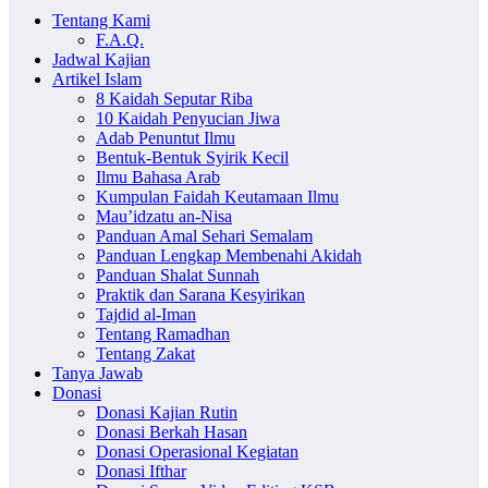
Tentang Kami
F.A.Q.
Jadwal Kajian
Artikel Islam
8 Kaidah Seputar Riba
10 Kaidah Penyucian Jiwa
Adab Penuntut Ilmu
Bentuk-Bentuk Syirik Kecil
Ilmu Bahasa Arab
Kumpulan Faidah Keutamaan Ilmu
Mau’idzatu an-Nisa
Panduan Amal Sehari Semalam
Panduan Lengkap Membenahi Akidah
Panduan Shalat Sunnah
Praktik dan Sarana Kesyirikan
Tajdid al-Iman
Tentang Ramadhan
Tentang Zakat
Tanya Jawab
Donasi
Donasi Kajian Rutin
Donasi Berkah Hasan
Donasi Operasional Kegiatan
Donasi Ifthar