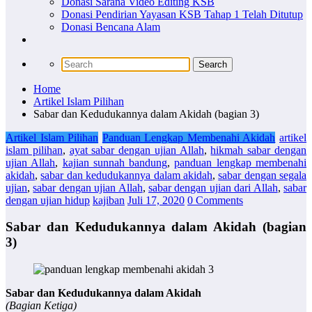
Donasi Sarana Video Editing KSB
Donasi Pendirian Yayasan KSB Tahap 1 Telah Ditutup
Donasi Bencana Alam
Home
Artikel Islam Pilihan
Sabar dan Kedudukannya dalam Akidah (bagian 3)
Artikel Islam Pilihan
Panduan Lengkap Membenahi Akidah
artikel
islam pilihan
,
ayat sabar dengan ujian Allah
,
hikmah sabar dengan
ujian Allah
,
kajian sunnah bandung
,
panduan lengkap membenahi
akidah
,
sabar dan kedudukannya dalam akidah
,
sabar dengan segala
ujian
,
sabar dengan ujian Allah
,
sabar dengan ujian dari Allah
,
sabar
dengan ujian hidup
kajiban
Juli 17, 2020
0 Comments
Sabar dan Kedudukannya dalam Akidah (bagian
3)
Sabar dan Kedudukannya dalam Akidah
(Bagian Ketiga)