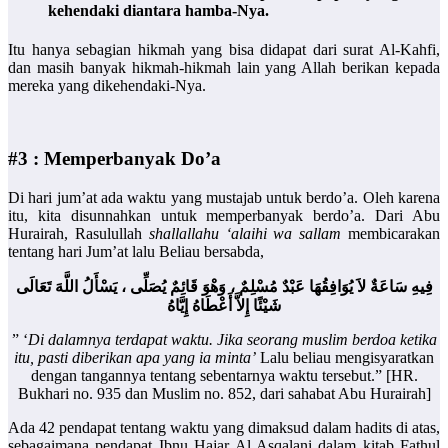
kehendaki diantara hamba-Nya.
Itu hanya sebagian hikmah yang bisa didapat dari surat Al-Kahfi,
dan masih banyak hikmah-hikmah lain yang Allah berikan kepada
mereka yang dikehendaki-Nya.
#3 : Memperbanyak Do’a
Di hari jum’at ada waktu yang mustajab untuk berdo’a. Oleh karena
itu, kita disunnahkan untuk memperbanyak berdo’a. Dari Abu
Hurairah, Rasulullah
shallallahu ‘alaihi wa sallam
membicarakan
tentang hari Jum’at lalu Beliau bersabda,
فِيهِ سَاعَةٌ لاَ يُوَافِقُهَا عَبْدٌ مُسْلِمٌ ، وَهْوَ قَائِمٌ يُصَلِّى ، يَسْأَلُ اللَّهَ تَعَالَى
شَيْئًا إِلاَّ أَعْطَاهُ إِيَّاهُ
” ‘
Di dalamnya terdapat waktu. Jika seorang muslim berdoa ketika
itu, pasti diberikan apa yang ia minta’
Lalu beliau mengisyaratkan
dengan tangannya tentang sebentarnya waktu tersebut.” [HR.
Bukhari no. 935 dan Muslim no. 852, dari sahabat Abu Hurairah]
Ada 42 pendapat tentang waktu yang dimaksud dalam hadits di atas,
sebagaimana pendapat Ibnu Hajar Al Asqalani dalam kitab Fathul