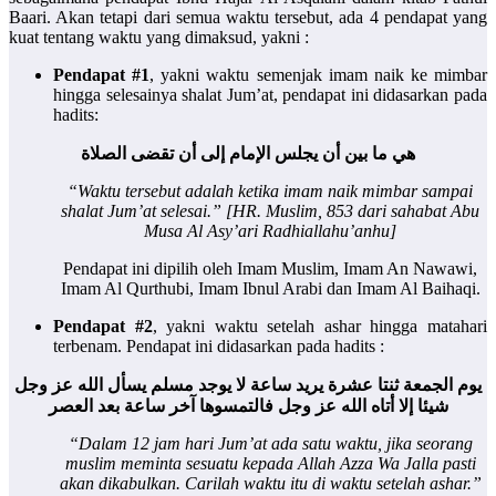
Baari. Akan tetapi dari semua waktu tersebut, ada 4 pendapat yang
kuat tentang waktu yang dimaksud, yakni :
Pendapat #1
, yakni waktu semenjak imam naik ke mimbar
hingga selesainya shalat Jum’at, pendapat ini didasarkan pada
hadits:
هي ما بين أن يجلس الإمام إلى أن تقضى الصلاة
“Waktu tersebut adalah ketika imam naik mimbar sampai
shalat Jum’at selesai.” [HR. Muslim, 853 dari sahabat Abu
Musa Al Asy’ari Radhiallahu’anhu]
Pendapat ini dipilih oleh Imam Muslim, Imam An Nawawi,
Imam Al Qurthubi, Imam Ibnul Arabi dan Imam Al Baihaqi.
Pendapat #2
, yakni waktu setelah ashar hingga matahari
terbenam. Pendapat ini didasarkan pada hadits :
يوم الجمعة ثنتا عشرة يريد ساعة لا يوجد مسلم يسأل الله عز وجل
شيئا إلا أتاه الله عز وجل فالتمسوها آخر ساعة بعد العصر
“Dalam 12 jam hari Jum’at ada satu waktu, jika seorang
muslim meminta sesuatu kepada Allah Azza Wa Jalla pasti
akan dikabulkan. Carilah waktu itu di waktu setelah ashar.”