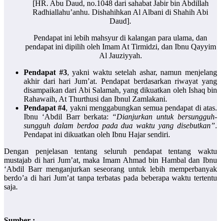
[HR. Abu Daud, no.1048 dari sahabat Jabir bin Abdillah
Radhiallahu’anhu. Dishahihkan Al Albani di Shahih Abi
Daud].
Pendapat ini lebih mahsyur di kalangan para ulama, dan
pendapat ini dipilih oleh Imam At Tirmidzi, dan Ibnu Qayyim
Al Jauziyyah.
Pendapat #3
, yakni waktu setelah ashar, namun menjelang
akhir dari hari Jum’at. Pendapat berdasarkan riwayat yang
disampaikan dari Abi Salamah, yang dikuatkan oleh Ishaq bin
Rahawaih, At Thurthusi dan Ibnul Zamlakani.
Pendapat #4
, yakni menggabungkan semua pendapat di atas.
Ibnu ‘Abdil Barr berkata:
“Dianjurkan untuk bersungguh-
sungguh dalam berdoa pada dua waktu yang disebutkan”
.
Pendapat ini dikuatkan oleh Ibnu Hajar sendiri.
Dengan penjelasan tentang seluruh pendapat tentang waktu
mustajab di hari Jum’at, maka Imam Ahmad bin Hambal dan Ibnu
‘Abdil Barr menganjurkan seseorang untuk lebih memperbanyak
berdo’a di hari Jum’at tanpa terbatas pada beberapa waktu tertentu
saja.
Sumber :