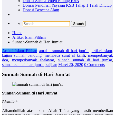
Donasi Sarana Video Editing KSB
Donasi Pendirian Yayasan KSB Tahap 1 Telah Ditutup
Donasi Bencana Alam
Home
Artikel Islam Pilihan
Sunnah-Sunnah di Hari Jum’at
Artikel Islam Pilihan
amalan sunnah di hari jum'at
,
artikel islam
,
kajian sunnah bandung
,
membaca surat al kahfi
,
memperbanyak
doa
,
memperbanyak shalawat
,
sunnah sunnah di hari jum'at
,
sunnah-sunnah hari jum'at
kajiban
Maret 20, 2020
0 Comments
Sunnah-Sunnah di Hari Jum’at
Sunnah-Sunnah di Hari Jum’at
Bismillah…
Alhamdulillah atas nikmat Allah Ta’ala yang masih memberikan