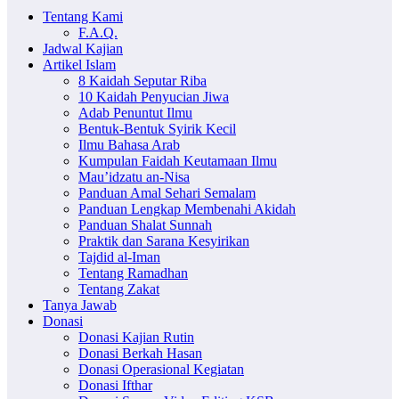
Tentang Kami
F.A.Q.
Jadwal Kajian
Artikel Islam
8 Kaidah Seputar Riba
10 Kaidah Penyucian Jiwa
Adab Penuntut Ilmu
Bentuk-Bentuk Syirik Kecil
Ilmu Bahasa Arab
Kumpulan Faidah Keutamaan Ilmu
Mau’idzatu an-Nisa
Panduan Amal Sehari Semalam
Panduan Lengkap Membenahi Akidah
Panduan Shalat Sunnah
Praktik dan Sarana Kesyirikan
Tajdid al-Iman
Tentang Ramadhan
Tentang Zakat
Tanya Jawab
Donasi
Donasi Kajian Rutin
Donasi Berkah Hasan
Donasi Operasional Kegiatan
Donasi Ifthar