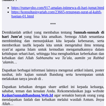
https://rumaysho.com/917-amalan-istimewa-di-hari-jumat.html
https://konsultasisyariah.com/23665-renungan-surat-al-kahfi-
bagian-01.html
***
Demikianlah artikel yang membahas tentang
Sunnah-sunnah di
hari Jum’at
yang bisa kita amalkan. Semoga Allah senantiasa
membimbing dan menunjukkan kita kepada kebenaran, serta
memberikan taufik kepada kita untuk mengetahui ilmu tentang
syari’at agama Islam untuk kemudian mengamalkannya dalam
kehidupan sehari-hari, sehingga bisa menghadirkan keberkahan dan
kebaikan dari Allah
Subhanahu wa Ta’ala
,
aamiin ya Rabbal
‘alamin…
Dapatkan berbagai informasi lainnya mengenai artikel islami, poster
nasihat, info kajian sunnah Bandung serta kesempatan untuk
melakukan tanya jawab di .
Dapatkan kebaikan dengan share artikel ini kepada keluarga,
sahabat, teman dan kenalan Anda. Rekomendasikan juga website
KajianSunnahBandung.Web.Id
agar semakin banyak orang yang
mendapatkan faidah dan kebaikan melalui wasilah Antum.
Insya
Allah…