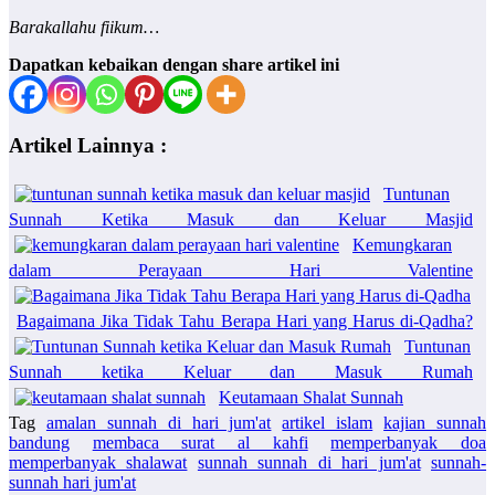
Barakallahu fiikum…
Dapatkan kebaikan dengan share artikel ini
Artikel Lainnya :
Tuntunan
Sunnah Ketika Masuk dan Keluar Masjid
Kemungkaran
dalam Perayaan Hari Valentine
Bagaimana Jika Tidak Tahu Berapa Hari yang Harus di-Qadha?
Tuntunan
Sunnah ketika Keluar dan Masuk Rumah
Keutamaan Shalat Sunnah
Tag
amalan sunnah di hari jum'at
artikel islam
kajian sunnah
bandung
membaca surat al kahfi
memperbanyak doa
memperbanyak shalawat
sunnah sunnah di hari jum'at
sunnah-
sunnah hari jum'at