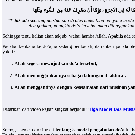
خِرَهَا لَهُ فِي الآخِرَةِ ، وَإِمَّا أَنْ يَصْرِفَ عَنْهُ مِنَ السُّوءِ مِثْلَهَا
“Tidak ada seorang muslim pun di atas muka bumi ini yang berdo’
diwujudkan; mungkin do’a tersebut akan ditangguhkan 
Sehingga tentu kalian akan takjub, wahai hamba Allah. Apabila ada 
Padahal ketika ia berdo’a, ia sedang beribadah, dan diberi pahala o
yakni :
Allah segera mewujudkan do’a tersebut,
Allah menangguhkannya sebagai tabungan di akhirat,
Allah menggantinya dengan keselamatan dari musibah yan
Disarikan dari video kajian singkat berjudul “
Tiga Model Doa Must
Semoga penjelasan singkat
tentang 3 model pengabulan do’a
ini 