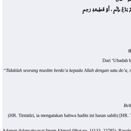
 يَدْعُ بإثْمٍ ، أَوْ قَطِيعَةِ رَحِمٍ
َا
Dari ‘Ubadah 
“Tidaklah seorang muslim berdo’a kepada Allah dengan satu do’a, 
Bel
(HR. Tirmidzi, ia mengatakan bahwa hadits ini hasan sahih) [HR. 
Adapun dalam riwayat Imam Ahmad (lihat no. 11133, 22785), Rasululla