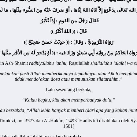
 تَعَالَى بِدَعْوَةٍ إِلاَّ آتَاهُ اللهُ إيَّاها ، أَوْ صَرفَ عَنْهُ مِنَ السُّوءِ مِثْلَهَا ، مَا لَمْ
فَقَالَ رَجُلٌ مِنَ القَومِ : إِذاً نُكْثِرُ
قَالَ : (( اللهُ أكْثَرُ ))
رَوَاهُ التِّرْمِذِيُّ ، وَقَالَ : (( حَدِيْثٌ حَسَنٌ صَحِيْحٌ ))
وَرَوَاهُ الحَاكِمُ مِنْ رِوَايَةِ أَبِي سَعِيْدٍ وَزَادَ فِيهِ : (( أَوْ يَدْخِرَ لَهُ مَِن الأَجْرِ مِثْلَه
bin Ash-Shamit
radhiyallahu ‘anhu
, Rasulullah
shallallahu ‘alaihi wa 
melainkan pasti Allah memberikannya kepadanya, atau Allah menghin
tidak mendo’akan dosa atau memutuskan silaturahim.”
Lalu seseorang berkata,
“Kalau begitu, kita akan memperbanyak do’a.”
iau bersabda, “Allah lebih banyak memberi (dari apa yang kalian mint
Tirmidzi, no. 3573 dan Al-Hakim, 1:493. Hadits ini disahihkan oleh Sya
1501]
h shallallahu ‘alaihi wa sallam bersabda :