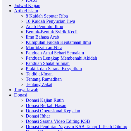
F.A.Q.
Jadwal Kajian
Artikel Islam
8 Kaidah Seputar Riba
10 Kaidah Penyucian Jiwa
Adab Penuntut Ilmu
Bentuk-Bentuk Syirik Kecil
Ilmu Bahasa Arab
Kumpulan Faidah Keutamaan Ilmu
Mau’idzatu an-Nisa
Panduan Amal Sehari Semalam
Panduan Lengkap Membenahi Akidah
Panduan Shalat Sunnah
Praktik dan Sarana Kesyirikan
Tajdid al-Iman
Tentang Ramadhan
Tentang Zakat
Tanya Jawab
Donasi
Donasi Kajian Rutin
Donasi Berkah Hasan
Donasi Operasional Kegiatan
Donasi Ifthar
Donasi Sarana Video Editing KSB
Donasi Pendirian Yayasan KSB Tahap 1 Telah Ditutup