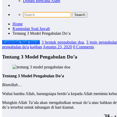
Donasi Bencana Alam
Home
Kumpulan Soal Jawab
Tentang 3 Model Pengabulan Do’a
Kumpulan Soal Jawab
3 bentuk pengabulan doa
,
3 jenis pengabula
pengabulan do'a
kajiban
Agustus 23, 2020
0 Comments
Tentang 3 Model Pengabulan Do’a
Tentang 3 Model Pengabulan Do’a
Bismillah…
Wahai hamba Allah, barangsiapa berdo’a kepada Allah meminta keb
Mungkin Allah Ta’ala akan mengabulkan sesuai do’a atau bahkan den
do’a tersebut untuk tabungan di hari kiamat.
ّمَ – قَالَ