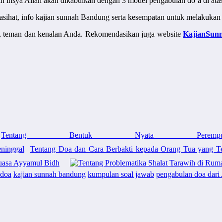
dan insya Allah akan dikabulkan dengan 3 model pengabulan do’a di atas
 nasihat, info kajian sunnah Bandung serta kesempatan untuk melakukan
at, teman dan kenalan Anda. Rekomendasikan juga website
KajianSun
Tentang Bentuk Nyata Peremp
Tentang Doa dan Cara Berbakti kepada Orang Tua yang T
uasa Ayyamul Bidh
 doa
kajian sunnah bandung
kumpulan soal jawab
pengabulan doa dari 