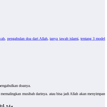
wab
,
pengabulan doa dari Allah
,
tanya jawab islami
,
tentang 3 model
mengabulkan doanya.
n memalingkan musibah darinya. atau bisa jadi Allah akan menyimpan
وَعَنْ عُبَا