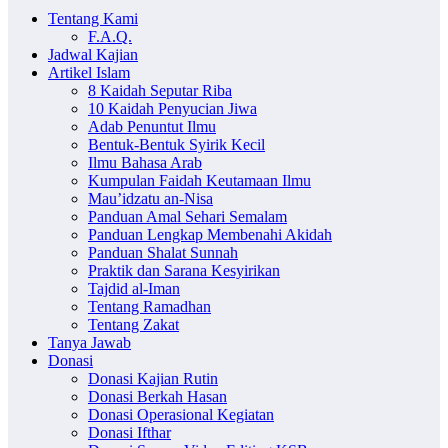
Tentang Kami
F.A.Q.
Jadwal Kajian
Artikel Islam
8 Kaidah Seputar Riba
10 Kaidah Penyucian Jiwa
Adab Penuntut Ilmu
Bentuk-Bentuk Syirik Kecil
Ilmu Bahasa Arab
Kumpulan Faidah Keutamaan Ilmu
Mau’idzatu an-Nisa
Panduan Amal Sehari Semalam
Panduan Lengkap Membenahi Akidah
Panduan Shalat Sunnah
Praktik dan Sarana Kesyirikan
Tajdid al-Iman
Tentang Ramadhan
Tentang Zakat
Tanya Jawab
Donasi
Donasi Kajian Rutin
Donasi Berkah Hasan
Donasi Operasional Kegiatan
Donasi Ifthar