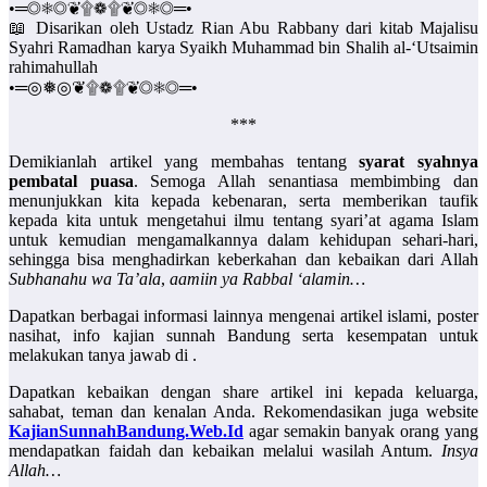
•═◎❅◎❦۩❁۩❦◎❅◎═•
📖 Disarikan oleh Ustadz Rian Abu Rabbany dari kitab Majalisu
Syahri Ramadhan karya Syaikh Muhammad bin Shalih al-‘Utsaimin
rahimahullah
•═◎❅◎❦۩❁۩❦◎❅◎═•
***
Demikianlah artikel yang membahas tentang
syarat syahnya
pembatal puasa
. Semoga Allah senantiasa membimbing dan
menunjukkan kita kepada kebenaran, serta memberikan taufik
kepada kita untuk mengetahui ilmu tentang syari’at agama Islam
untuk kemudian mengamalkannya dalam kehidupan sehari-hari,
sehingga bisa menghadirkan keberkahan dan kebaikan dari Allah
Subhanahu wa Ta’ala
,
aamiin ya Rabbal ‘alamin…
Dapatkan berbagai informasi lainnya mengenai artikel islami, poster
nasihat, info kajian sunnah Bandung serta kesempatan untuk
melakukan tanya jawab di .
Dapatkan kebaikan dengan share artikel ini kepada keluarga,
sahabat, teman dan kenalan Anda. Rekomendasikan juga website
KajianSunnahBandung.Web.Id
agar semakin banyak orang yang
mendapatkan faidah dan kebaikan melalui wasilah Antum.
Insya
Allah…