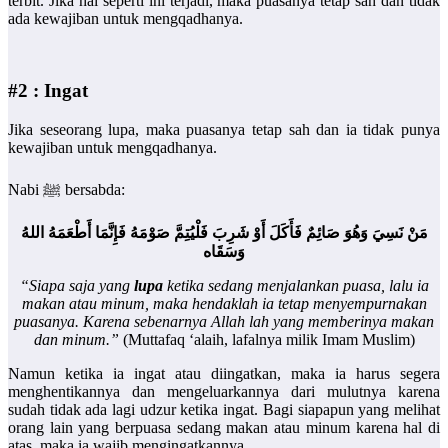
terbit. Jika hal seperti ini terjadi, maka puasanya tetap sah dan tidak
ada kewajiban untuk mengqadhanya.
#2 : Ingat
Jika seseorang lupa, maka puasanya tetap sah dan ia tidak punya
kewajiban untuk mengqadhanya.
Nabi ﷺ bersabda:
مَنْ نَسِيَ وَهُوَ صَائِمٌ فَأَكَلَ أَوْ شَرِبَ فَلْيُتِمَّ صَوْمَهُ فَإِنَّمَا أَطْعَمَهُ اللهُ
وَسَقَاه
“Siapa saja yang
lupa
ketika sedang menjalankan puasa, lalu ia
makan atau minum, maka hendaklah ia tetap menyempurnakan
puasanya. Karena sebenarnya Allah lah yang memberinya makan
dan minum.”
(Muttafaq ‘alaih, lafalnya milik Imam Muslim)
Namun ketika ia ingat atau diingatkan, maka ia harus segera
menghentikannya dan mengeluarkannya dari mulutnya karena
sudah tidak ada lagi udzur ketika ingat. Bagi siapapun yang melihat
orang lain yang berpuasa sedang makan atau minum karena hal di
atas, maka ia wajib mengingatkannya.