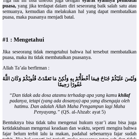
Tiga hal ini bisa disebut juga dengan
syarat syahnya pembatal
puasa,
yang jika terdapat dalam diri seseorang baik salah satu atau
semuanya, kemudian dia melakukan hal yang dapat membatalkan
puasa, maka puasanya menjadi batal.
#1 : Mengetahui
Jika seseorang tidak mengetahui bahwa hal tersebut membatalkan
puasa, maka itu tidak membatalkan puasanya.
Allah Ta’ala berfirman :
وَلَيْسَ عَلَيْكُمْ جُنَاحٌ فِيمَا أَخْطَأْتُمْ بِهِ وَلَٰكِنْ مَا تَعَمَّدَتْ قُلُوبُكُمْ وَكَانَ اللَّهُ
غَفُورًا رَحِيمًا
“Dan tidak ada dosa atasmu terhadap apa yang kamu
khilaf
padanya, tetapi (yang ada dosanya) apa yang disengaja oleh
hatimu. Dan adalah Allah Maha Pengampun lagi Maha
Penyayang.”
(QS. al-Ahzab: ayat 5)
Bentuknya bisa tidak tahu mengenai hukum syar’i atau bisa juga
ketidaktahuan mengenai keadaan dan waktu, seperti mengira bahwa
fajar belum terbit lalu ia makan, padahal sebenarnya fajar sudah