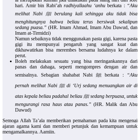
hari. Amir bin Rabi’ah
radhiyallaahu ‘anhu
berkata :
“Aku
melihat Nabi ﷺ berulang kali sehingga aku tidak bisa
menghitungnya bahwa beliau terus bersiwak sekalipun
sedang puasa.”
(HR. Imam Ahmad, Imam Abu Dawud, dan
Imam at-Tirmidzi)
Namun sebaiknya tidak menggunakan pasta gigi, karena pasta
gigi itu mempunyai pengaruh yang sangat kuat dan
dikhawatirkan bisa merembes bersama ludahnya ke dalam
perut.
Boleh melakukan sesuatu yang bisa meringankannya dari
panas dan dahaga, seperti mengompres dengan air dan
semisalnya. Sebagian shahabat Nabi ﷺ berkata :
“Aku
pernah melihat Nabi ﷺ di ‘Urj sedang menuangkan air di
atas kepala beliau padahal beliau ﷺ sedang berpuasa, untuk
mengurangi rasa haus atau panas.”
(HR. Malik dan Abu
Dawud)
Semoga Allah Ta’ala memberikan pemahaman pada kita mengenai
ajaran agama kami dan memberi petunjuk dan kemampuan untuk
mengamalkannya. Aamiin.