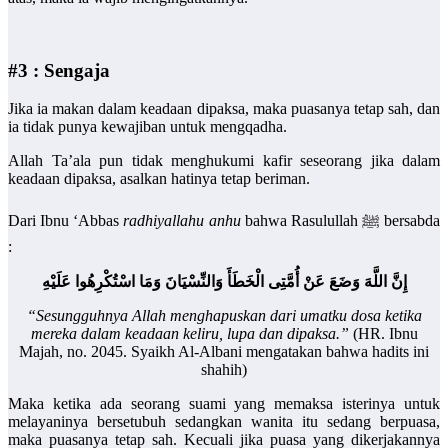
#3 : Sengaja
Jika ia makan dalam keadaan dipaksa, maka puasanya tetap sah, dan
ia tidak punya kewajiban untuk mengqadha.
Allah Ta’ala pun tidak menghukumi kafir seseorang jika dalam
keadaan dipaksa, asalkan hatinya tetap beriman.
Dari Ibnu ‘Abbas
radhiyallahu anhu
bahwa Rasulullah ﷺ bersabda
:
إِنَّ اللَّهَ وَضَعَ عَنْ أُمَّتِى الْخَطَأَ وَالنِّسْيَانَ وَمَا اسْتُكْرِهُوا عَلَيْهِ
“Sesungguhnya Allah menghapuskan dari umatku dosa ketika
mereka dalam keadaan keliru, lupa dan dipaksa.”
(HR. Ibnu
Majah, no. 2045. Syaikh Al-Albani mengatakan bahwa hadits ini
shahih)
Maka ketika ada seorang suami yang memaksa isterinya untuk
melayaninya bersetubuh sedangkan wanita itu sedang berpuasa,
maka puasanya tetap sah. Kecuali jika puasa yang dikerjakannya