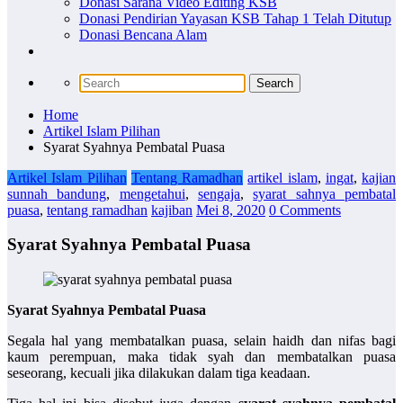
Donasi Sarana Video Editing KSB
Donasi Pendirian Yayasan KSB Tahap 1 Telah Ditutup
Donasi Bencana Alam
Home
Artikel Islam Pilihan
Syarat Syahnya Pembatal Puasa
Artikel Islam Pilihan
Tentang Ramadhan
artikel islam
,
ingat
,
kajian
sunnah bandung
,
mengetahui
,
sengaja
,
syarat sahnya pembatal
puasa
,
tentang ramadhan
kajiban
Mei 8, 2020
0 Comments
Syarat Syahnya Pembatal Puasa
Syarat Syahnya Pembatal Puasa
Segala hal yang membatalkan puasa, selain haidh dan nifas bagi
kaum perempuan, maka tidak syah dan membatalkan puasa
seseorang, kecuali jika dilakukan dalam tiga keadaan.